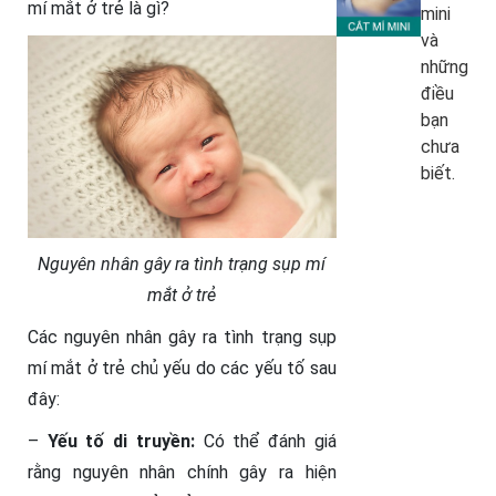
mí mắt ở trẻ là gì?
mini
và
những
điều
bạn
chưa
biết.
Nguyên nhân gây ra tình trạng sụp mí
mắt ở trẻ
Các nguyên nhân gây ra tình trạng sụp
mí mắt ở trẻ chủ yếu do các yếu tố sau
đây:
–
Yếu tố di truyền:
Có thể đánh giá
rằng nguyên nhân chính gây ra hiện