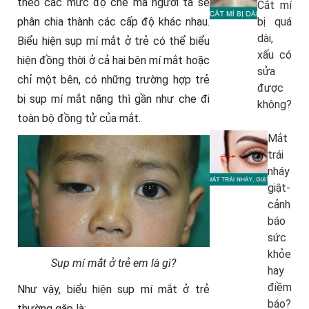
theo các mức độ che mà người ta sẽ
Cắt mí
phân chia thành các cấp độ khác nhau.
bị quá
dài,
Biểu hiện sụp mí mắt ở trẻ có thể biểu
xấu có
hiện đồng thời ở cả hai bên mí mắt hoặc
sửa
chỉ một bên, có những trường hợp trẻ
được
bị sụp mí mắt nặng thì gần như che đi
không?
toàn bộ đồng tử của mắt.
Mắt
trái
nháy
giật-
cảnh
báo
sức
khỏe
Sụp mí mắt ở trẻ em là gì?
hay
điềm
Như vậy, biểu hiện sụp mí mắt ở trẻ
báo?
thường gặp là: