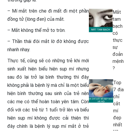
– Mí mắt trên che đi mất đi một phần
Mắt
đồng tử (lòng đen) của mắt.
tam
bạch
– Mắt không thể mở to tròn.
có
thực
– Thần thái đôi mắt lờ đờ không được
sự
nhanh nhạy.
đoản
Thực tế, cũng sẽ có những trẻ khi mới
mệnh
?
sinh xuất hiện biểu hiện sụp mí nhưng
sau đó lại trở lại bình thường thì đây
Top
không phải là bệnh lý mà chỉ là một biểu
7 địa
hiện bình thường sau sinh của trẻ nên
chỉ
các mẹ có thể hoàn toàn yên tâm. Còn
cắt
đối với các trẻ từ 1 tuổi trở lên và biểu
mí
đẹp
hiện sụp mí không được cải thiện thì
nhất
đây chính là bệnh lý sụp mí mắt ở trẻ