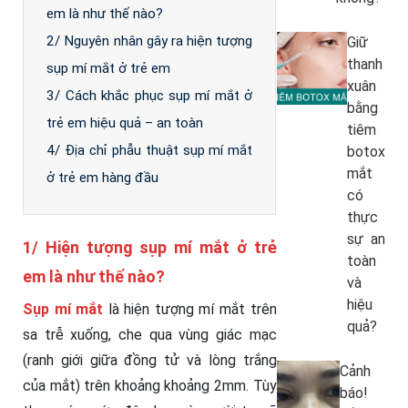
em là như thế nào?
2/ Nguyên nhân gây ra hiện tượng
Giữ
thanh
sụp mí mắt ở trẻ em
xuân
3/ Cách khắc phục sụp mí mắt ở
bằng
trẻ em hiệu quả – an toàn
tiêm
4/ Địa chỉ phẫu thuật sụp mí mắt
botox
mắt
ở trẻ em hàng đầu
có
thực
sự an
1/ Hiện tượng sụp mí mắt ở trẻ
toàn
em là như thế nào?
và
hiệu
Sụp mí mắt
là hiện tượng mí mắt trên
quả?
sa trễ xuống, che qua vùng giác mạc
(ranh giới giữa đồng tử và lòng trắng
Cảnh
của mắt) trên khoảng khoảng 2mm. Tùy
báo!