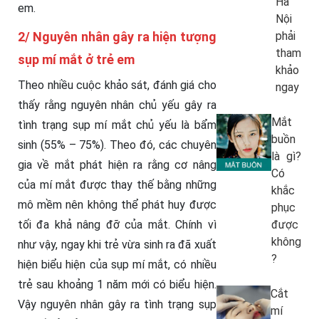
Hà
em.
Nội
2/ Nguyên nhân gây ra hiện tượng
phải
tham
sụp mí mắt ở trẻ em
khảo
Theo nhiều cuộc khảo sát, đánh giá cho
ngay
thấy rằng nguyên nhân chủ yếu gây ra
Mắt
tình trạng sụp mí mắt chủ yếu là bẩm
buồn
sinh (55% – 75%). Theo đó, các chuyên
là gì?
gia về mắt phát hiện ra rằng cơ nâng
Có
của mí mắt được thay thế bằng những
khắc
mô mềm nên không thể phát huy được
phục
tối đa khả nâng đỡ của mắt. Chính vì
được
không
như vậy, ngay khi trẻ vừa sinh ra đã xuất
?
hiện biểu hiện của sụp mí mắt, có nhiều
trẻ sau khoảng 1 năm mới có biểu hiện.
Cắt
Vậy nguyên nhân gây ra tình trạng sụp
mí