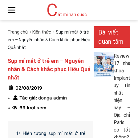
C
ắt mí hàn quốc
Bài viết
Trang chủ
Kiến thức
Sụp mí mắt ở trẻ
em – Nguyên nhân & Cách khắc phục Hiệu
quan tâm
Quả nhất
Review
Sụp mí mắt ở trẻ em – Nguyên
17 nha
nhân & Cách khắc phục Hiệu Quả
khoa
nhất
Implant
uy tín
02/08/2019
nhất
Tác giả:
donga admin
*
hiện
69 lượt xem
nay –
*
Địa chỉ
Paris
có tốt
1/ Hiện tượng sụp mí mắt ở trẻ
không?