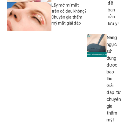
đề
Lấy mỡ mí mắt
bạn
trên có đau không?
cần
Chuyên gia thẩm
mỹ mắt giải đáp
lưu ý!
Nâng
ngực
sử
dụng
được
bao
lâu:
Giải
đáp từ
chuyên
gia
thẩm
mỹ!