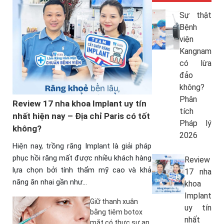
Sự thật
Bệnh
viện
Kangnam
có lừa
đảo
không?
Phân
Review 17 nha khoa Implant uy tín
tích
nhất hiện nay – Địa chỉ Paris có tốt
Pháp lý
không?
2026
Hiện nay, trồng răng Implant là giải pháp
phục hồi răng mất được nhiều khách hàng
Review
lựa chọn bởi tính thẩm mỹ cao và khả
17 nha
năng ăn nhai gần như…
khoa
Implant
Giữ thanh xuân
uy tín
bằng tiêm botox
nhất
mắt có thực sự an