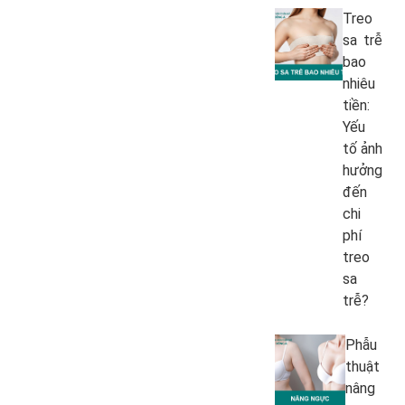
Treo
sa trễ
bao
nhiêu
tiền:
Yếu
tố ảnh
hưởng
đến
chi
phí
treo
sa
trễ?
Phẫu
thuật
nâng