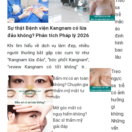
Treo
sa
trễ
mặc
Sự thật Bệnh viện Kangnam có lừa
áo
đảo không? Phân tích Pháp lý 2026
định
hình
Khi tìm hiểu về dịch vụ làm đẹp, nhiều
bao
người thường bắt gặp các cụm từ như
lâu
“Kangnam lừa đảo”, “bóc phốt Kangnam”,
“review Kangnam có tốt không” trên
Treo
internet.…
ngực
Bấm mí có an toàn
không? Chuyên gia
sa trễ
thẩm mỹ mắt tư
có ảnh
vấn
hưởng
gì
Mở góc mắt có
không.
nguy hiểm không?
Bác sĩ thẩm mỹ
Những
giải đáp
vấn