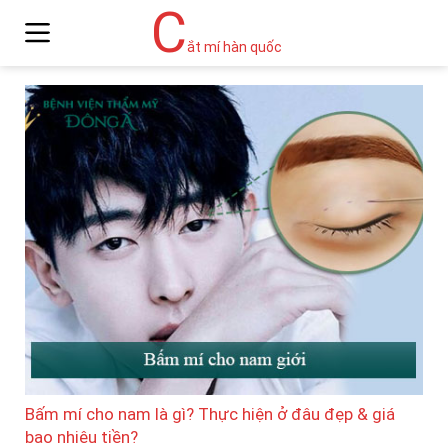
C
ắt mí hàn quốc
Bấm mí cho nam là gì? Thực hiện ở đâu đẹp & giá
bao nhiêu tiền?