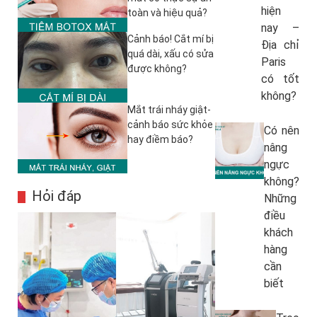
hiện
toàn và hiệu quả?
nay –
Cảnh báo! Cắt mí bị
Địa chỉ
quá dài, xấu có sửa
Paris
được không?
có tốt
không?
Mắt trái nháy giật-
cảnh báo sức khỏe
Có nên
hay điềm báo?
nâng
ngực
không?
Hỏi đáp
Những
điều
khách
hàng
cần
biết