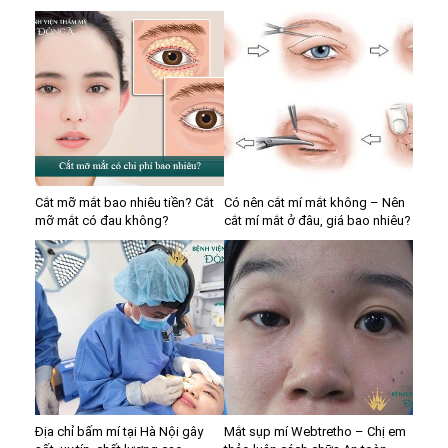
Cắt mỡ mắt bao nhiêu tiền? Cắt
Có nên cắt mí mắt không – Nên
mỡ mắt có đau không?
cắt mí mắt ở đâu, giá bao nhiêu?
Địa chỉ bấm mí tại Hà Nội gây
Mắt sụp mí Webtretho – Chị em