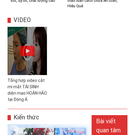
sốt, uy tín, chất lượng cao
thảo luận cách chữa An toàn,
Hiệu Quả
VIDEO
Tổng hợp video cắt
mí mắt TÁI SINH
diện mạo HOÀN HẢO
tại Đông Á
Kiến thức
Bài viết
quan tâm