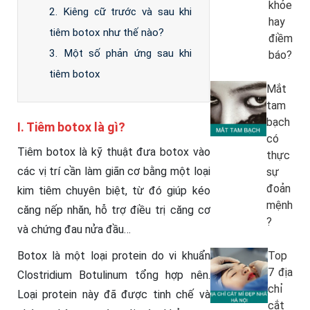
khỏe
2. Kiêng cữ trước và sau khi
hay
tiêm botox như thế nào?
điềm
3. Một số phản ứng sau khi
báo?
tiêm botox
Mắt
tam
bạch
I. Tiêm botox là gì?
có
Tiêm botox là kỹ thuật đưa botox vào
thực
các vị trí cần làm giãn cơ bằng một loại
sự
đoản
kim tiêm chuyên biệt, từ đó giúp kéo
mệnh
căng nếp nhăn, hỗ trợ điều trị căng cơ
?
và chứng đau nửa đầu…
Botox là một loại protein do vi khuẩn
Top
7 địa
Clostridium Botulinum tổng hợp nên.
chỉ
Loại protein này đã được tinh chế và
cắt