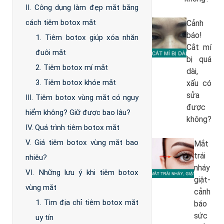
II. Công dụng làm đẹp mắt bằng
cách tiêm botox mắt
Cảnh
báo!
1. Tiêm botox giúp xóa nhăn
Cắt mí
đuôi mắt
bị quá
2. Tiêm botox mí mắt
dài,
3. Tiêm botox khóe mắt
xấu có
sửa
III. Tiêm botox vùng mắt có nguy
được
hiểm không? Giữ được bao lâu?
không?
IV. Quá trình tiêm botox mắt
V. Giá tiêm botox vùng mắt bao
Mắt
trái
nhiêu?
nháy
VI. Những lưu ý khi tiêm botox
giật-
vùng mắt
cảnh
1. Tìm địa chỉ tiêm botox mắt
báo
sức
uy tín