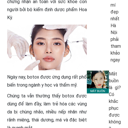
chứng nhận an toàn với sức khỏe con
mí
người bởi bộ kiểm định dược phẩm Hoa
đẹp
Kỳ.
nhất
Hà
Nội
phải
tham
khảo
ngay
Mắt
Ngày nay, botox được ứng dụng rất phổ
buồn
biến trong ngành y học và thẩm mỹ.
là gì?
Có
Chúng ta vẫn thường thấy botox được
khắc
dùng để làm đầy, làm trẻ hóa các vùng
phục
da bị chùng nhão, nhiều nếp nhăn như
được
rãnh miệng, thái dương, má và đặc biệt
không
là quanh mắt.