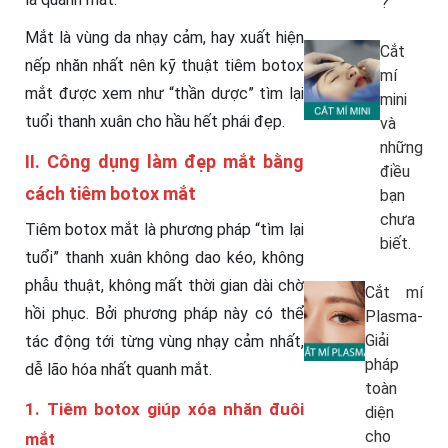
?
Mắt là vùng da nhạy cảm, hay xuất hiện
Cắt
nếp nhăn nhất nên kỹ thuật tiêm botox
mí
mắt được xem như “thần dược” tìm lại
mini
tuổi thanh xuân cho hầu hết phái đẹp.
và
những
II. Công dụng làm đẹp mắt bằng
điều
cách tiêm botox mắt
bạn
chưa
Tiêm botox mắt là phương pháp “tìm lại
biết.
tuổi” thanh xuân không dao kéo, không
phẫu thuật, không mất thời gian dài chờ
Cắt mí
hồi phục. Bởi phương pháp này có thể
Plasma-
Giải
tác động tới từng vùng nhạy cảm nhất,
pháp
dễ lão hóa nhất quanh mắt.
toàn
1. Tiêm botox giúp xóa nhăn đuôi
diện
cho
mắt