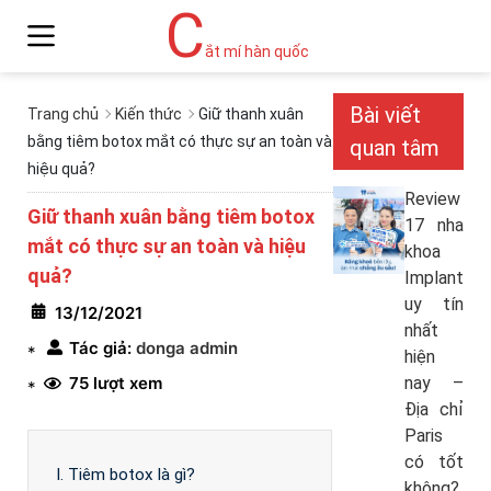
C
ắt mí hàn quốc
Bài viết
Trang chủ
Kiến thức
Giữ thanh xuân
bằng tiêm botox mắt có thực sự an toàn và
quan tâm
hiệu quả?
Review
Giữ thanh xuân bằng tiêm botox
17 nha
mắt có thực sự an toàn và hiệu
khoa
quả?
Implant
uy tín
13/12/2021
nhất
Tác giả:
donga admin
*
hiện
75 lượt xem
nay –
*
Địa chỉ
Paris
có tốt
I. Tiêm botox là gì?
không?