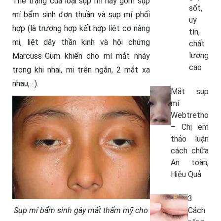
Thể trạng của loại sụp mí này gồm sụp
sốt,
mí bẩm sinh đơn thuần và sụp mí phối
uy
hợp (là trương hợp kết hợp liệt cơ nâng
tín,
mi, liệt dây thần kinh và hội chứng
chất
lượng
Marcuss-Gum khiến cho mí mắt nháy
cao
trong khi nhai, mi trên ngắn, 2 mắt xa
nhau,…).
Mắt sụp
mí
Webtretho
– Chị em
thảo luận
cách chữa
An toàn,
Hiệu Quả
3
Sụp mí bẩm sinh gây mất thẩm mỹ cho
Cách