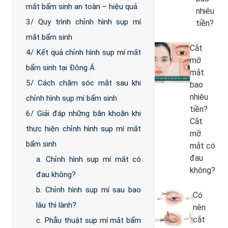
mắt bẩm sinh an toàn – hiệu quả
nhiêu
3/ Quy trình chỉnh hình sụp mí
tiền?
mắt bẩm sinh
Cắt
4/ Kết quả chỉnh hình sụp mí mắt
mỡ
bẩm sinh tại Đông Á
mắt
5/ Cách chăm sóc mắt sau khi
bao
nhiêu
chỉnh hình sụp mí bẩm sinh
tiền?
6/ Giải đáp những băn khoăn khi
Cắt
thực hiện chỉnh hình sụp mí mắt
mỡ
bẩm sinh
mắt có
đau
a. Chỉnh hình sụp mí mắt có
không?
đau không?
b. Chỉnh hình sụp mí sau bao
Có
lâu thì lành?
nên
cắt
c. Phẫu thuật sụp mí mắt bẩm