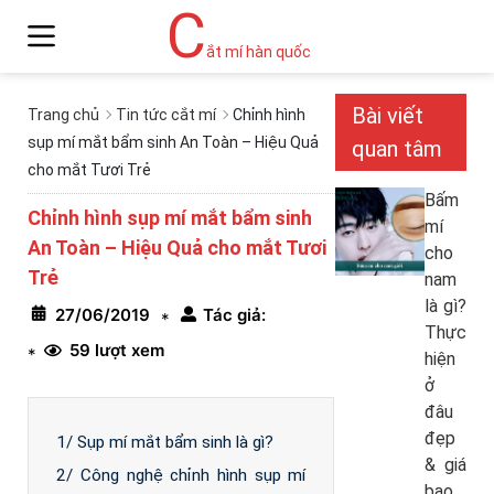
C
ắt mí hàn quốc
Bài viết
Trang chủ
Tin tức cắt mí
Chỉnh hình
sụp mí mắt bẩm sinh An Toàn – Hiệu Quả
quan tâm
cho mắt Tươi Trẻ
Bấm
Chỉnh hình sụp mí mắt bẩm sinh
mí
An Toàn – Hiệu Quả cho mắt Tươi
cho
Trẻ
nam
là gì?
27/06/2019
Tác giả:
*
Thực
59 lượt xem
*
hiện
ở
đâu
đẹp
1/ Sụp mí mắt bẩm sinh là gì?
& giá
2/ Công nghệ chỉnh hình sụp mí
bao