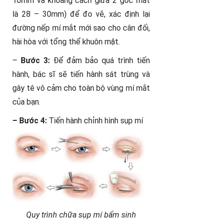
10mm và khoảng cách giữa 2 góc mắt
là 28 – 30mm) để đo vẽ, xác định lại
đường nếp mí mắt mới sao cho cân đối,
hài hòa với tổng thể khuôn mặt.
–
Bước 3:
Để đảm bảo quá trình tiến
hành, bác sĩ sẽ tiến hành sát trùng và
gây tê vô cảm cho toàn bộ vùng mí mắt
của bạn.
– Bước 4:
Tiến hành chỉnh hình sụp mí
Quy trình chữa sụp mí bẩm sinh