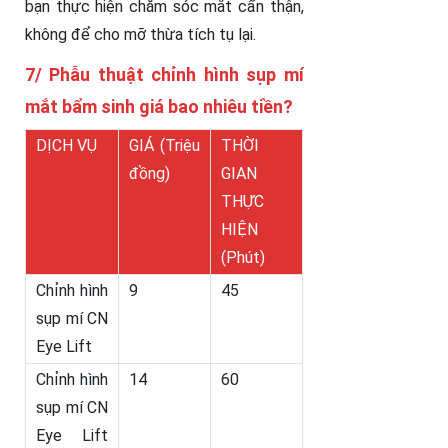
bạn thực hiện chăm sóc mắt cẩn thận,
không để cho mỡ thừa tích tụ lại.
7/ Phẫu thuật chỉnh hình sụp mí
mắt bẩm sinh giá bao nhiêu tiền?
DỊCH VỤ
GIÁ (Triệu
THỜI
đồng)
GIAN
THỰC
HIỆN
(Phút)
Chỉnh hình
9
45
sụp mí CN
Eye Lift
Chỉnh hình
14
60
sụp mí CN
Eye Lift