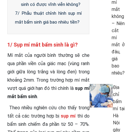
mí
sinh có được vĩnh viễn không?
mắt
7/ Phẫu thuật chỉnh hình sụp mí
không
mắt bẩm sinh giá bao nhiêu tiền?
– Nên
cắt
mí
1/ Sụp mí mắt bẩm sinh là gì?
mắt ở
đâu,
Mí mắt của người bình thường sẽ che
giá
qua phần viền của giác mạc (vùng ranh
bao
giới giữa lòng trắng và lòng đen) trong
nhiêu?
khoảng 2mm. Trong trường hợp mí mắt
Địa
vượt quá giới hạn đó thì chính là
sụp mí
chỉ
mắt bẩm sinh
.
bấm
Theo nhiều nghiên cứu cho thấy trong
mí tại
Hà
tất cả các trường hợp bị
sụp mí
thì do
Nội
bẩm sinh chiếm đa phần từ 50 – 70%.
gây