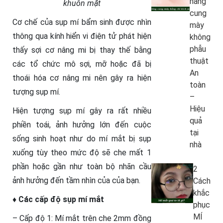
nâng
khuôn mặt
cung
Cơ chế của sụp mí bẩm sinh được nhìn
mày
thông qua kính hiển vi điện tử phát hiện
không
phẫu
thấy sợi cơ nâng mi bị thay thế bằng
thuật
các tổ chức mô sợi, mỡ hoặc đã bị
An
thoái hóa cơ nâng mi nên gây ra hiện
toàn
tượng sụp mí.
–
Hiệu
Hiện tượng sụp mí gây ra rất nhiều
quả
phiền toái, ảnh hưởng lớn đến cuộc
tại
sống sinh hoạt như do mí mắt bị sụp
nhà
xuống tùy theo mức độ sẽ che mất 1
phần hoặc gần như toàn bộ nhãn cầu
2
ảnh hưởng đến tầm nhìn của của bạn.
Cách
khắc
♦ Các cấp độ sụp mí mắt
phục
MÍ
– Cấp độ 1: Mí mắt trên che 2mm đồng