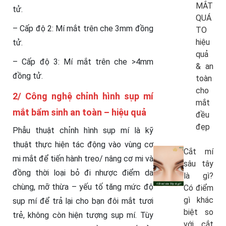
MẮT
tử.
QUÁ
– Cấp độ 2: Mí mắt trên che 3mm đồng
TO
hiệu
tử.
quả
– Cấp độ 3: Mí mắt trên che >4mm
& an
đồng tử.
toàn
cho
2/
Công nghệ chỉnh hình sụp mí
mắt
mắt bẩm sinh an toàn – hiệu quả
đều
đẹp
Phẫu thuật chỉnh hình sụp mí là kỹ
thuật thực hiện tác động vào vùng cơ
Cắt mí
mi mắt để tiến hành treo/ nâng cơ mi và
sâu tây
đồng thời loại bỏ đi nhược điểm da
là gì?
chùng, mỡ thừa – yếu tố tăng mức độ
Có điểm
gì khác
sụp mí để trả lại cho bạn đôi mắt tươi
biệt so
trẻ, không còn hiện tượng sụp mí. Tùy
với cắt