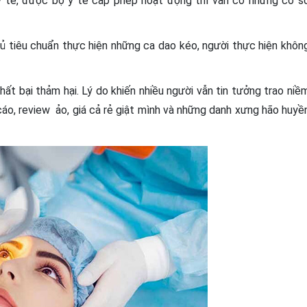
 tế, được bộ y tế cấp phép hoạt động thì vẫn có những cơ s
 tiêu chuẩn thực hiện những ca dao kéo, người thực hiện khôn
hất bại thảm hại. Lý do khiến nhiều người vẫn tin tưởng trao niề
áo, review ảo, giá cả rẻ giật mình và những danh xưng hão huyề