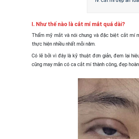
IV. Cắt mí đẹp an toà
I. Như thế nào là cắt mí mắt quá dài?
Thẩm mỹ mắt và nói chung và đặc biệt cắt mí m
thực hiện nhiều nhất mỗi năm.
Có lẽ bởi vì đây là kỹ thuật đơn giản, đem lại h
cũng may mắn có ca cắt mí thành công, đẹp hoà