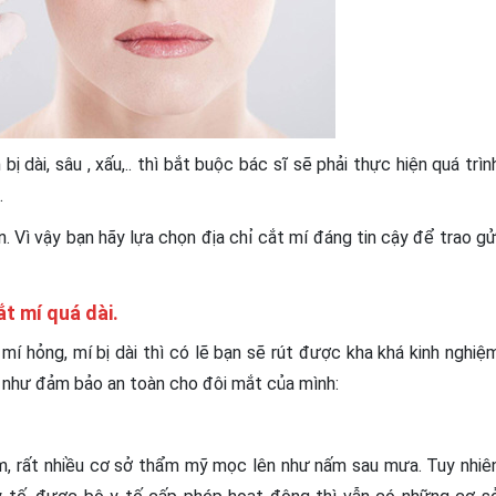
bị dài, sâu , xấu,.. thì bắt buộc bác sĩ sẽ phải thực hiện quá trìn
.
. Vì vậy bạn hãy lựa chọn địa chỉ cắt mí đáng tin cậy để trao gử
ắt mí quá dài.
mí hỏng, mí bị dài thì có lẽ bạn sẽ rút được kha khá kinh nghiệ
g như đảm bảo an toàn cho đôi mắt của mình:
m, rất nhiều cơ sở thẩm mỹ mọc lên như nấm sau mưa. Tuy nhiê