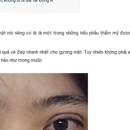
n, không lo bị dài tại Đông Á
ắt nói riêng có lẽ là một trong những tiểu phẫu thẩm mỹ đượ
iệu quả vẻ đẹp nhanh nhất cho gương mặt. Tuy nhiên không phải a
n hảo như mong muốn.