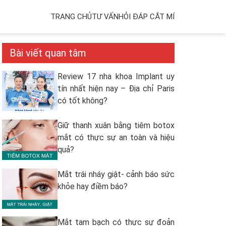
TRANG CHỦ
TƯ VẤN
HỎI ĐÁP CẮT MÍ
Bài viết quan tâm
Review 17 nha khoa Implant uy
tín nhất hiện nay – Địa chỉ Paris
có tốt không?
Giữ thanh xuân bằng tiêm botox
mắt có thực sự an toàn và hiệu
quả?
Mắt trái nháy giật- cảnh báo sức
khỏe hay điềm báo?
Mắt tam bạch có thực sự đoản