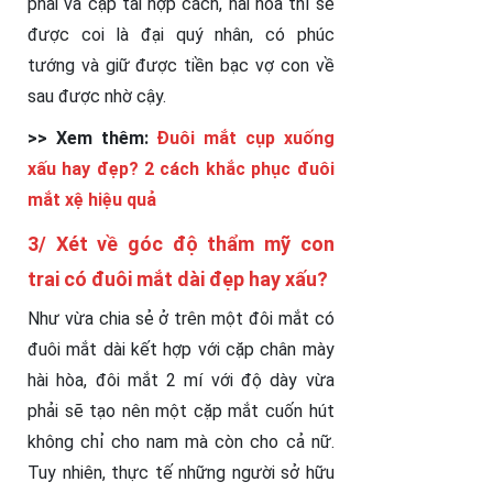
phải và cặp tai hợp cách, hài hòa thì sẽ
được coi là đại quý nhân, có phúc
tướng và giữ được tiền bạc vợ con về
sau được nhờ cậy.
>> Xem thêm:
Đuôi mắt cụp xuống
xấu hay đẹp? 2 cách khắc phục đuôi
mắt xệ hiệu quả
3/ Xét về góc độ thẩm mỹ con
trai có đuôi mắt dài đẹp hay xấu?
Như vừa chia sẻ ở trên một đôi mắt có
đuôi mắt dài kết hợp với cặp chân mày
hài hòa, đôi mắt 2 mí với độ dày vừa
phải sẽ tạo nên một cặp mắt cuốn hút
không chỉ cho nam mà còn cho cả nữ.
Tuy nhiên, thực tế những người sở hữu