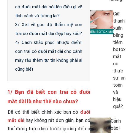
có đuôi mắt dài nói lên điều gì về
Giữ
tính cách và tương lai?
thanh
3/ Xét về góc độ thẩm mỹ con
xuân
trai có đuôi mắt dài đẹp hay xấu?
bằng
tiêm
4/ Cách khắc phục nhược điểm:
botox
con trai có đuôi mắt dài cho cánh
mắt
mày râu thêm tự tin không phải ai
có
cũng biết
thực
sự an
toàn
1/ Bạn đã biết con trai có đuôi
và
hiệu
mắt dài là như thế nào chưa?
quả?
Để có thể biết chính xác bạn có
đuôi
mắt dài
hay không rất đơn giản, bạn có
Cảnh
báo!
thể đứng trực diện trước gương để có