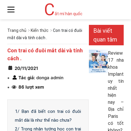
C
ắt mí hàn quốc
Bài viết
Trang chủ
Kiến thức
Con trai có đuôi
mắt dài và tính cách .
quan tâm
Con trai có đuôi mắt dài và tính
Review
cách .
17 nha
khoa
20/11/2021
Implant
Tác giả:
donga admin
*
uy tín
86 lượt xem
*
nhất
hiện
nay –
Địa chỉ
1/ Bạn đã biết con trai có đuôi
Paris
mắt dài là như thế nào chưa?
có tốt
2/ Trong nhân tướng học con trai
không?