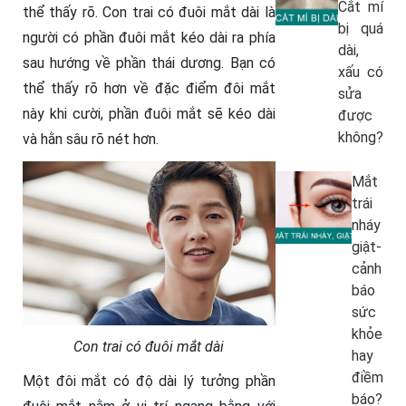
Cắt mí
thể thấy rõ. Con trai có đuôi mắt dài là
bị quá
người có phần đuôi mắt kéo dài ra phía
dài,
sau hướng về phần thái dương. Bạn có
xấu có
thể thấy rõ hơn về đặc điểm đôi mắt
sửa
này khi cười, phần đuôi mắt sẽ kéo dài
được
không?
và hằn sâu rõ nét hơn.
Mắt
trái
nháy
giật-
cảnh
báo
sức
khỏe
Con trai có đuôi mắt dài
hay
điềm
Một đôi mắt có độ dài lý tưởng phần
báo?