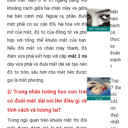
đuôi mắt nằm ở vị trí ngang bằng với
khoảng cách giữa hai chân mày và giữa
Mắt
hai bên cánh mũi. Ngoài ra, phần đuôi
tam
mắt phải có sự cân đối, hài hòa với độ
bạch
mở của mắt, độ to của đồng tử và phù
có
thực
hợp với tổng thể khuôn mặt của bạn.
sự
Nếu đôi mắt có chân mày thanh, độ
đoản
đậm vừa phải kết hợp với cặp
mắt 2 mí
mệnh
dày vừa phải và đuôi mắt dài sẽ tạo nên
?
độ to tròn, sâu hơn cho mắt nên được
gọi là mắt phượng.
Top
7 địa
2/ Trong nhân tướng học con trai
chỉ
có đuôi mắt dài nói lên điều gì về
cắt
mí
tính cách và tương lai?
đẹp
Trong ngũ quan trên khuôn mặt thì đôi
nhất