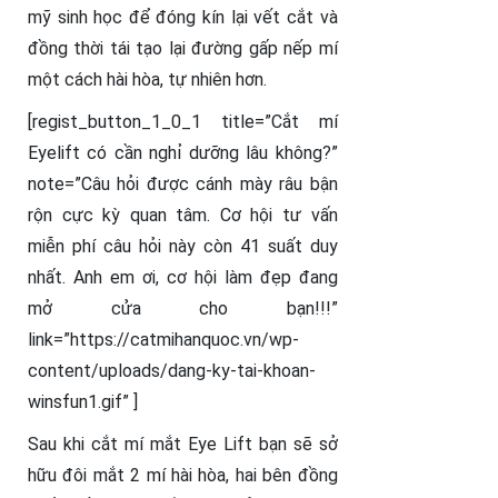
mỹ sinh học để đóng kín lại vết cắt và
đồng thời tái tạo lại đường gấp nếp mí
một cách hài hòa, tự nhiên hơn.
[regist_button_1_0_1 title=”Cắt mí
Eyelift có cần nghỉ dưỡng lâu không?”
note=”Câu hỏi được cánh mày râu bận
rộn cực kỳ quan tâm. Cơ hội tư vấn
miễn phí câu hỏi này còn 41 suất duy
nhất. Anh em ơi, cơ hội làm đẹp đang
mở cửa cho bạn!!!”
link=”https://catmihanquoc.vn/wp-
content/uploads/dang-ky-tai-khoan-
winsfun1.gif” ]
Sau khi cắt mí mắt Eye Lift bạn sẽ sở
hữu đôi mắt 2 mí hài hòa, hai bên đồng