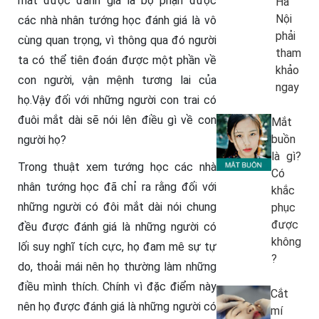
mắt được đánh giá là bộ phận được
Hà
Nội
các nhà nhân tướng học đánh giá là vô
phải
cùng quan trọng, vì thông qua đó người
tham
ta có thể tiên đoán được một phần về
khảo
con người, vận mệnh tương lai của
ngay
họ.Vậy đối với những người con trai có
đuôi mắt dài sẽ nói lên điều gì về con
Mắt
buồn
người họ?
là gì?
Trong thuật xem tướng học các nhà
Có
nhân tướng học đã chỉ ra rằng đối với
khắc
những người có đôi mắt dài nói chung
phục
được
đều được đánh giá là những người có
không
lối suy nghĩ tích cực, họ đam mê sự tự
?
do, thoải mái nên họ thường làm những
điều mình thích. Chính vì đặc điểm này
Cắt
nên họ được đánh giá là những người có
mí