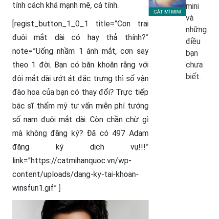
tính cách khá mạnh mẽ, cá tính.
mini
và
[regist_button_1_0_1 title=”Con trai
những
đuôi mắt dài có hay thả thính?”
điều
note=”Uống nhầm 1 ánh mắt, cơn say
bạn
chưa
theo 1 đời. Bạn có băn khoăn rằng với
biết.
đôi mắt dài ướt át đặc trưng thì số vận
đào hoa của bạn có thay đổi? Trực tiếp
bác sĩ thẩm mỹ tư vấn miễn phí tướng
số nam đuôi mắt dài. Còn chần chừ gì
mà không đăng ký? Đã có 497 Adam
đăng ký dịch vụ!!!”
link=”https://catmihanquoc.vn/wp-
content/uploads/dang-ky-tai-khoan-
winsfun1.gif” ]