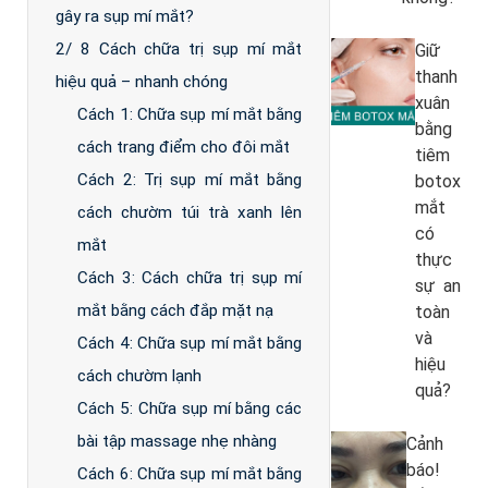
gây ra sụp mí mắt?
2/ 8 Cách chữa trị sụp mí mắt
Giữ
thanh
hiệu quả – nhanh chóng
xuân
Cách 1: Chữa sụp mí mắt bằng
bằng
cách trang điểm cho đôi mắt
tiêm
Cách 2: Trị sụp mí mắt bằng
botox
mắt
cách chườm túi trà xanh lên
có
mắt
thực
Cách 3: Cách chữa trị sụp mí
sự an
mắt bằng cách đắp mặt nạ
toàn
và
Cách 4: Chữa sụp mí mắt bằng
hiệu
cách chườm lạnh
quả?
Cách 5: Chữa sụp mí bằng các
bài tập massage nhẹ nhàng
Cảnh
báo!
Cách 6: Chữa sụp mí mắt bằng