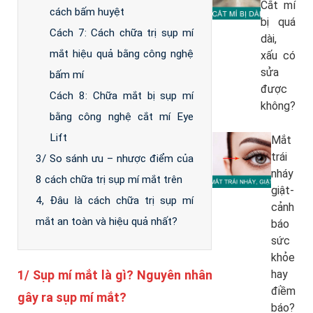
Cắt mí
cách bấm huyệt
bị quá
Cách 7: Cách chữa trị sụp mí
dài,
mắt hiệu quả bằng công nghệ
xấu có
sửa
bấm mí
được
Cách 8: Chữa mắt bị sụp mí
không?
bằng công nghệ cắt mí Eye
Lift
Mắt
trái
3/ So sánh ưu – nhược điểm của
nháy
8 cách chữa trị sụp mí mắt trên
giật-
4, Đâu là cách chữa trị sụp mí
cảnh
mắt an toàn và hiệu quả nhất?
báo
sức
khỏe
1/ Sụp mí mắt là gì? Nguyên nhân
hay
điềm
gây ra sụp mí mắt?
báo?