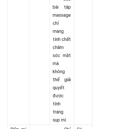
bài tập
massage
chỉ
mang
tính chất
chăm
sóc mắt
mà
không
thể giải
quyết
được
tình
trạng
sụp mí.