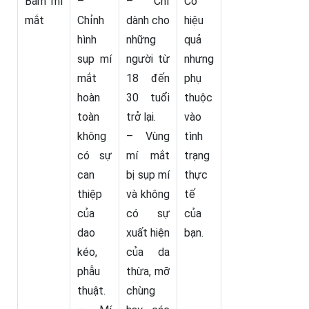
Bấm mí
–
– Chỉ
Có
mắt
Chỉnh
dành cho
hiệu
hình
những
quả
sụp mí
người từ
nhưng
mắt
18 đến
phụ
hoàn
30 tuổi
thuộc
toàn
trở lại.
vào
không
– Vùng
tình
có sự
mí mắt
trạng
can
bị sụp mí
thực
thiệp
và không
tế
của
có sự
của
dao
xuất hiện
bạn.
kéo,
của da
phẫu
thừa, mỡ
thuật.
chùng