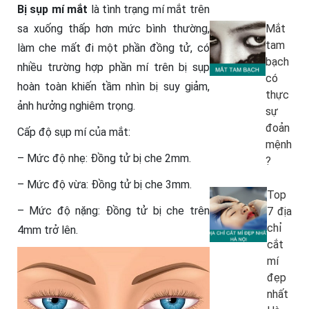
Bị sụp mí mắt
là tình trạng mí mắt trên
sa xuống thấp hơn mức bình thường,
Mắt
tam
làm che mất đi một phần đồng tử, có
bạch
nhiều trường hợp phần mí trên bị sụp
có
hoàn toàn khiến tầm nhìn bị suy giảm,
thực
ảnh hưởng nghiêm trọng.
sự
đoản
Cấp độ sụp mí của mắt:
mệnh
– Mức độ nhẹ: Đồng tử bị che 2mm.
?
– Mức độ vừa: Đồng tử bị che 3mm.
Top
– Mức độ nặng: Đồng tử bị che trên
7 địa
chỉ
4mm trở lên.
cắt
mí
đẹp
nhất