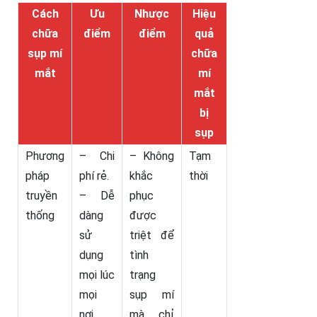
Cách
Ưu
Nhược
Hiệu
chữa
điểm
điểm
quả
sụp mí
chữa
mắt
mí
mắt
bị
sụp
Phương
– Chi
– Không
Tạm
pháp
phí rẻ.
khắc
thời
truyền
– Dễ
phục
thống
dàng
được
sử
triệt để
dụng
tình
mọi lúc
trạng
mọi
sụp mí
nơi.
mà chỉ