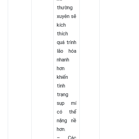
thường
xuyên sẽ
kích
thích
quá trình
lão hóa
nhanh
hơn
khiến
tình
trạng
sụp mí
có thể
nặng nề
hơn.
– Các