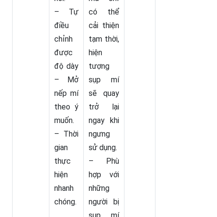
– Tự
có thể
điều
cải thiện
chỉnh
tạm thời,
được
hiện
độ dày
tượng
– Mở
sụp mí
nếp mí
sẽ quay
theo ý
trở lại
muốn.
ngay khi
– Thời
ngưng
gian
sử dụng.
thực
– Phù
hiện
hợp với
nhanh
những
chóng.
người bị
sụp mí