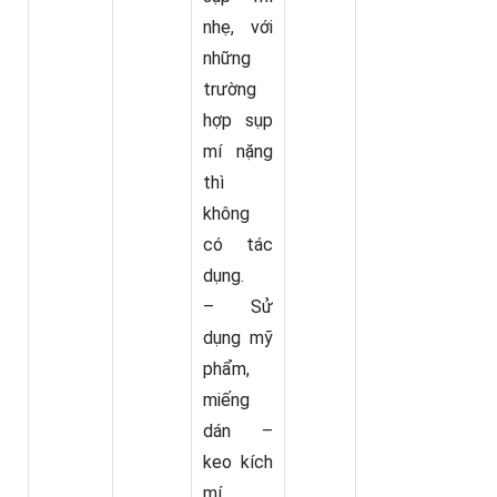
nhẹ, với
những
trường
hợp sụp
mí nặng
thì
không
có tác
dụng.
– Sử
dụng mỹ
phẩm,
miếng
dán –
keo kích
mí