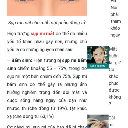
Hà
Nội
phải
tham
Sụp mí mắt che mất một phần đồng tử
khảo
Hiện tượng
sụp mí mắt
có thể do nhiều
ngay
yếu tố khác nhau gây nên, nhưng chủ
Mắt
yếu là do những nguyên nhân sau:
buồn
–
Bẩm sinh:
Hiện tượng bị
sụp mí bẩm
là gì?
sinh
chiếm khoảng 55 – 75%, trong đó
Có
sụp mí một bên chiếm đến 75%. Sụp mí
khắc
phục
bẩm sinh có thể gây ra những ảnh
được
hưởng nghiêm trọng đến đôi mắt và
không
cuộc sống hàng ngày của bạn như
?
nhược thị (che đồng tử 19%), tật khúc
xạ (che đồng từ 63,1%).
Cắt
mí
Cơ nâng mi, sụn mi của bạn đã bị thay