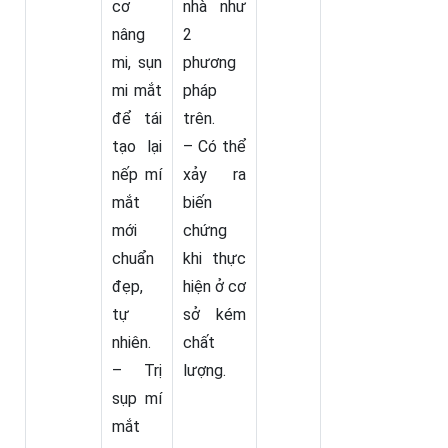
cơ
nhà như
nâng
2
mi, sụn
phương
mi mắt
pháp
để tái
trên.
tạo lại
– Có thể
nếp mí
xảy ra
mắt
biến
mới
chứng
chuẩn
khi thực
đẹp,
hiện ở cơ
tự
sở kém
nhiên.
chất
– Trị
lượng.
sụp mí
mắt