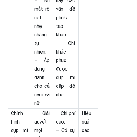
– Mí
hay các
mắt rõ
vấn đề
nét,
phức
nhẹ
tạp
nhàng,
khác.
tự
– Chỉ
nhiên.
khắc
– Áp
phục
dụng
được
dành
sụp mí
cho cả
cấp độ
nam và
nhẹ.
nữ.
Chỉnh
– Giải
– Chi phí
Hiệu
hình
quyết
cao.
quả
sụp mí
mọi
– Có sự
cao