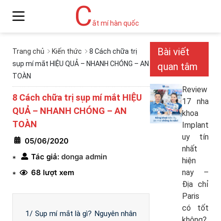
C
ắt mí hàn quốc
Bài viết
Trang chủ
Kiến thức
8 Cách chữa trị
sụp mí mắt HIỆU QUẢ – NHANH CHÓNG – AN
quan tâm
TOÀN
Review
8 Cách chữa trị sụp mí mắt HIỆU
17 nha
QUẢ – NHANH CHÓNG – AN
khoa
TOÀN
Implant
uy tín
05/06/2020
nhất
Tác giả:
donga admin
*
hiện
68 lượt xem
nay –
*
Địa chỉ
Paris
có tốt
1/ Sụp mí mắt là gì? Nguyên nhân
không?