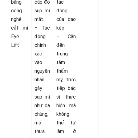
bằng
cấp độ
tác
công
sụp mí
động
nghệ
mắt.
của dao
cắt mí
– Tác
kéo
Eye
động
– Cần
Lift
chính
đến
xác
trung
vào
tâm
nguyên
thẩm
nhân
mỹ, trực
gây
tiếp bác
sụp mí
sĩ thực
như da
hiện mà
chùng,
không
mỡ
thể tự
thừa,
làm ở