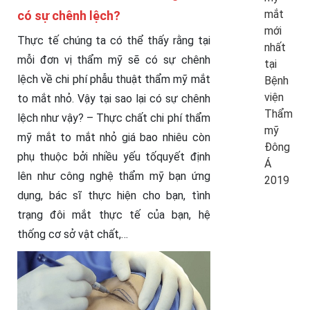
mắt
có sự chênh lệch?
mới
Thực tế chúng ta có thể thấy rằng tại
nhất
mỗi đơn vị thẩm mỹ sẽ có sự chênh
tại
lệch về chi phí phẫu thuật thẩm mỹ mắt
Bệnh
viện
to mắt nhỏ. Vậy tại sao lại có sự chênh
Thẩm
lệch như vậy? – Thực chất chi phí thẩm
mỹ
mỹ mắt to mắt nhỏ giá bao nhiêu còn
Đông
phụ thuộc bởi nhiều yếu tốquyết định
Á
lên như công nghệ thẩm mỹ bạn ứng
2019
dụng, bác sĩ thực hiện cho bạn, tình
trạng đôi mắt thực tế của bạn, hệ
thống cơ sở vật chất,…