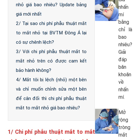
nhỏ giá bao nhiêu? Update bảng
nhấn
giá mới nhất
mí
bằng
2/ Tại sao chi phí phẫu thuật mắt
chỉ là
to mắt nhỏ tại BVTM Đông Á lại
bao
có sự chênh lệch?
nhiêu?
3/ Với chi phí phẫu thuật mắt to
Giải
đáp
mắt nhỏ trên có được cam kết
băn
bảo hành không?
khoăn
4/ Mắt tôi bị lệch (nhỏ) một bên
về
và chỉ muốn chỉnh sửa một bên
nhấn
mí.
để cân đối thì chi phí phẫu thuật
mắt to mắt nhỏ giá bao nhiêu?
Mở
rộng
tròng
1/ Chi phí phẫu thuật mắt to mắt
mắt