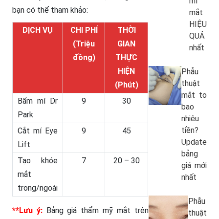
mí
bạn có thể tham khảo:
mắt
HIỆU
DỊCH VỤ
CHI PHÍ
THỜI
QUẢ
(Triệu
GIAN
nhất
đồng)
THỰC
HIỆN
Phẫu
thuật
(Phút)
mắt to
Bấm mí Dr
9
30
bao
Park
nhiêu
tiền?
Cắt mí Eye
9
45
Update
Lift
bảng
Tạo khóe
7
20 – 30
giá mới
mắt
nhất
trong/ngoài
Phẫu
**Lưu ý:
Bảng giá thẩm mỹ mắt trên
thuật