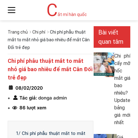
C
ắt mí hàn quốc
Bài viết
Trang chủ
Chi phí
Chi phí phẫu thuật
mắt to mắt nhỏ giá bao nhiêu để mắt Cân
quan tâm
Đối trẻ đẹp
Chi phí
Chi phí phẫu thuật mắt to mắt
cấy mỡ
nhỏ giá bao nhiêu để mắt Cân Đối
hốc
trẻ đẹp
mắt giá
bao
08/02/2020
nhiêu?
Tác giả:
donga admin
*
Update
86 lượt xem
bảng
*
giá mới
nhất
1/ Chi phí phẫu thuật mắt to mắt
Giá