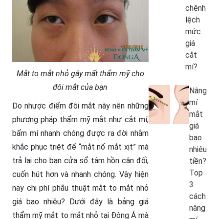
chênh
lệch
mức
giá
cắt
mí?
Mắt to mắt nhỏ gây mất thẩm mỹ cho
đôi mắt của bạn
Nâng
mí
Do nhược điểm đôi mắt này nên những
mắt
phương pháp thẩm mỹ mắt như cắt mí,
giá
bấm mí nhanh chóng được ra đời nhằm
bao
khắc phục triệt để “mắt nổ mắt xịt” mà
nhiêu
trả lại cho bạn cửa sổ tâm hồn cân đối,
tiền?
Top
cuốn hút hơn và nhanh chóng. Vậy hiện
3
nay chi phí phẫu thuật mắt to mắt nhỏ
cách
giá bao nhiêu? Dưới đây là bảng giá
nâng
thẩm mỹ mắt to mắt nhỏ tại Đông Á mà