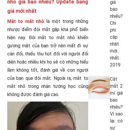
nhỏ giá bao nhiêu? Update bảng
giá
bao
giá mới nhất
nhiêu?
Mắt to mắt nhỏ
là một trong những
Chi
nhược điểm đôi mắt gặp khá phổ biến
phí
cập
hiện nay. Đôi mắt to mắt nhỏ khiến
nhật
gương mặt của bạn trở nên mất đi sự
mới
cân đối, thiếu thu hút đối với người đối
nhất
diện hoặc nhiều khi họ sẽ có những hiểu
2019
lầm không tốt, đánh giá về con người
của bạn qua đôi mắt. Ngoài ra, mắt to
Cắt
mắt 2
mắt nhỏ trong nhân tướng học cũng
mí giá
không được đánh giá cao.
bao
nhiêu?
Vì sao
lại có
sự