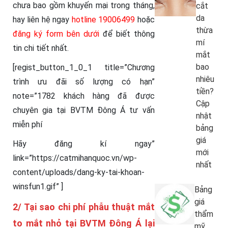
chưa bao gồm khuyến mại trong tháng,
cắt
da
hay liên hệ ngay
hotline 19006499
hoặc
thừa
đăng ký form bên dưới
để biết thông
mí
tin chi tiết nhất.
mắt
bao
[regist_button_1_0_1 title=”Chương
nhiêu
trình ưu đãi số lượng có hạn”
tiền?
note=”1782 khách hàng đã được
Cập
chuyên gia tại BVTM Đông Á tư vấn
nhật
miễn phí
bảng
giá
Hãy đăng kí ngay”
mới
link=”https://catmihanquoc.vn/wp-
nhất
content/uploads/dang-ky-tai-khoan-
winsfun1.gif” ]
Bảng
giá
2/ Tại sao chi phí phẫu thuật mắt
thẩm
to mắt nhỏ tại BVTM Đông Á lại
mỹ