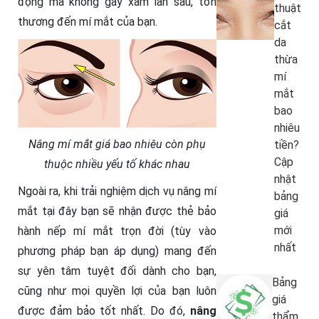
động mà không gây xâm lấn sâu, tổn
thuật
thương đến mí mắt của bạn.
cắt
da
thừa
mí
mắt
bao
nhiêu
Nâng mí mắt giá bao nhiêu còn phụ
tiền?
Cập
thuộc nhiều yếu tố khác nhau
nhật
Ngoài ra, khi trải nghiệm dịch vụ nâng mí
bảng
mắt tại đây bạn sẽ nhận được thẻ bảo
giá
mới
hành nếp mí mắt trọn đời (tùy vào
nhất
phương pháp bạn áp dụng) mang đến
sự yên tâm tuyệt đối dành cho bạn,
Bảng
cũng như mọi quyền lợi của bạn luôn
giá
được đảm bảo tốt nhất. Do đó,
nâng
thẩm