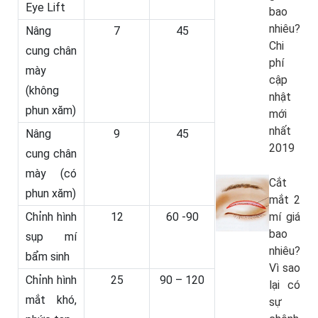
Eye Lift
bao
nhiêu?
Nâng
7
45
Chi
cung chân
phí
mày
cập
(không
nhật
phun xăm)
mới
nhất
Nâng
9
45
2019
cung chân
mày (có
Cắt
phun xăm)
mắt 2
Chỉnh hình
12
60 -90
mí giá
bao
sụp mí
nhiêu?
bẩm sinh
Vì sao
Chỉnh hình
25
90 – 120
lại có
mắt khó,
sự