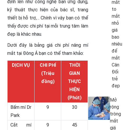
định lên như công nghệ bạn ứng dụng,
mắt
to
kỹ thuật thực hiện của bác sĩ, trang
mắt
thiết bị hỗ trợ,… Chính vì vậy bạn có thể
nhỏ
thấy được chi phí tại mỗi trung tâm làm
giá
đẹp là khác nhau.
bao
nhiêu
Dưới đây là bảng giá chi phí nâng mí
để
mắt tại Đông Á bạn có thể tham khảo:
mắt
Cân
DỊCH VỤ
CHI PHÍ
THỜI
Đối
(Triệu
GIAN
trẻ
đồng)
THỰC
đẹp
HIỆN
(Phút)
Mở
rộng
Bấm mí Dr
9
30
tròng
Park
mắt
Cắt mí
9
45
giá