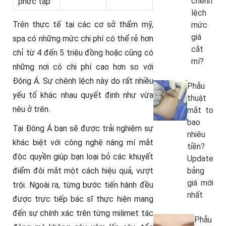
chênh
phức tạp
lệch
Trên thực tế tại các cơ sở thẩm mỹ,
mức
giá
spa có những mức chi phí có thể rẻ hơn
cắt
chỉ từ 4 đến 5 triệu đồng hoặc cũng có
mí?
những nơi có chi phí cao hơn so với
Đông Á. Sự chênh lệch này do rất nhiều
Phẫu
yếu tố khác nhau quyết định như vừa
thuật
nêu ở trên.
mắt to
bao
Tại Đông Á bạn sẽ được trải nghiệm sự
nhiêu
khác biệt với công nghệ nâng mí mắt
tiền?
độc quyền giúp bạn loại bỏ các khuyết
Update
điểm đôi mắt một cách hiệu quả, vượt
bảng
giá mới
trội. Ngoài ra, từng bước tiến hành đều
nhất
được trực tiếp bác sĩ thực hiện mang
đến sự chính xác trên từng milimet tác
Phẫu