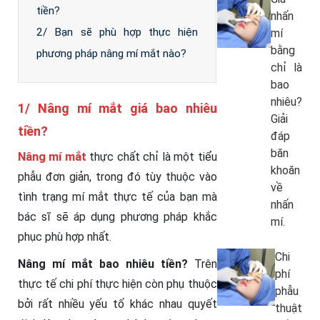
tiền?
nhấn
2/ Bạn sẽ phù hợp thực hiện
mí
bằng
phương pháp nâng mí mắt nào?
chỉ là
bao
nhiêu?
1/ Nâng mí mắt giá bao nhiêu
Giải
tiền?
đáp
băn
Nâng mí mắt
thực chất chỉ là một tiểu
khoăn
phẫu đơn giản, trong đó tùy thuộc vào
về
tình trạng mí mắt thực tế của bạn mà
nhấn
bác sĩ sẽ áp dụng phương pháp khắc
mí.
phục phù hợp nhất.
Chi
Nâng mí mắt bao nhiêu tiền?
Trên
phí
thực tế chi phí thực hiện còn phụ thuộc
phẫu
bởi rất nhiều yếu tố khác nhau quyết
thuật