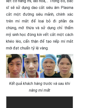
liệt cơ nâng mi, lão hóa,… Trong đó, bác
sĩ sẽ sử dụng dao cắt siêu âm Plasma
cắt một đường siêu mảnh, chính xác
trên mí mắt để loại bỏ đi phần da
chùng, mỡ thừa và sử dụng chỉ thẩm
mỹ sinh học đóng kín vết cắt một cách
khéo léo, cẩn thận để tạo nếp mí mắt
mới đạt chuẩn tỷ lệ vàng.
Kết quả khách hàng trước và sau khi
nâng mí mắt