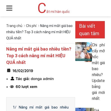
C
ắt mí hàn quốc
Bài viết
Trang chủ
Chi phí
Nâng mí mắt giá bao
nhiêu tiền? Top 3 cách nâng mí mắt HIỆU
quan tâm
QUẢ nhất
Chi phí
Nâng mí mắt giá bao nhiêu tiền?
cấy mỡ
Top 3 cách nâng mí mắt HIỆU
hốc
QUẢ nhất
mắt giá
bao
16/02/2019
nhiêu?
Tác giả:
donga admin
*
Update
60 lượt xem
bảng
*
giá mới
nhất
1/ Nâng mí mắt giá bao nhiêu
Giá