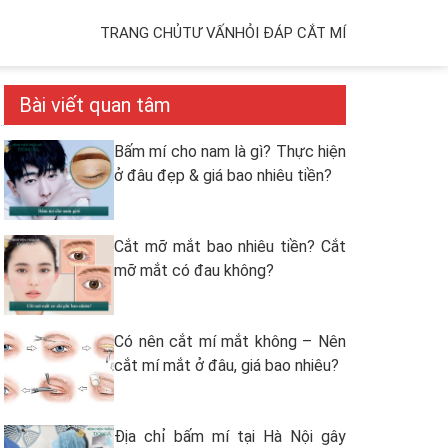
TRANG CHỦ
TƯ VẤN
HỎI ĐÁP CẮT MÍ
Bài viết quan tâm
Bấm mí cho nam là gì? Thực hiện
ở đâu đẹp & giá bao nhiêu tiền?
Cắt mỡ mắt bao nhiêu tiền? Cắt
mỡ mắt có đau không?
Có nên cắt mí mắt không – Nên
cắt mí mắt ở đâu, giá bao nhiêu?
Địa chỉ bấm mí tại Hà Nội gây