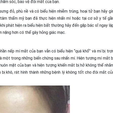
 chăm sóc, bảo vệ đôi mắt của bạn.
sưng đỏ, phù nề và có biểu hiện nhiễm trùng, hoại tử bạn hãy gì
 tâm thẩm mỹ bạn đã thực hiện nhấn mí hoặc tại cơ sở y tế gầ
 khi phát hiện ra biểu hiện bất thường hãy đến gặp bác sĩ ngay lậ
ên nặng hơn có thể gây hỏng giác mạc.
hần nếp mí mắt của bạn vẫn có biểu hiện “quá khổ” và mí bị trợ
à một trong những biến chứng sau nhấn mí. Hiện tượng mí mắt b
huôn mặt của bạn và hiện tượng khiến mắt bị hở không thể nhắ
 bị khô, rát hình thành những bệnh lý không tốt cho đôi mắt củ