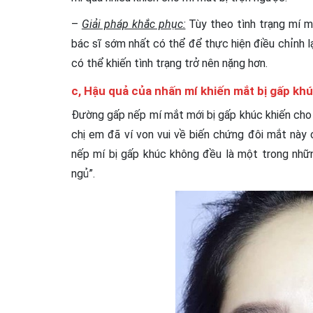
–
Giải pháp khắc phục:
Tùy theo tình trạng mí mắ
bác sĩ sớm nhất có thể để thực hiện điều chỉnh l
có thể khiến tình trạng trở nên nặng hơn.
c, Hậu quả của nhấn mí khiến
mắt bị gấp kh
Đường gấp nếp mí mắt mới bị gấp khúc khiến cho
chị em đã ví von vui về biến chứng đôi mắt này
nếp mí bị gấp khúc không đều là một trong nh
ngủ”.