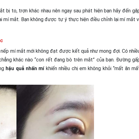
t bị to, trợn khác nhau nên ngay sau phát hiện bạn hãy đến gặ
ại mí mắt. Bạn không được tự ý thực hiện điều chỉnh lại mí mắt v
úc
 nếp mí mắt mới không đạt được kết quả như mong đợi. Có nhiề
 chẳng khác nào “con rết đang bò trên mắt” của bạn. Đường gấ
ững
hậu quả nhấn mí
khiến nhiều chị em không khỏi “mất ăn mấ