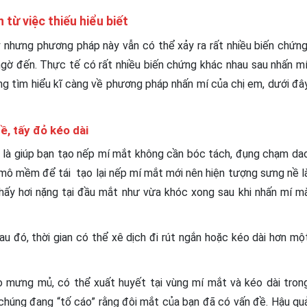
từ việc thiếu hiểu biết
nhưng phương pháp này vẫn có thể xảy ra rất nhiều biến chứng
gờ đến. Thực tế có rất nhiều biến chứng khác nhau sau nhấn mí
ông tìm hiểu kĩ càng về phương pháp nhấn mí của chị em, dưới đâ
ề, tấy đỏ kéo dài
là giúp bạn tạo nếp mí mắt không cần bóc tách, đụng chạm da
mô mềm để tái tạo lại nếp mí mắt mới nên hiện tượng sưng nề l
hấy hơi nặng tại đầu mắt như vừa khóc xong sau khi nhấn mí m
u đó, thời gian có thể xê dịch đi rút ngắn hoặc kéo dài hơn mộ
 mưng mủ, có thể xuất huyết tại vùng mí mắt và kéo dài tron
 chúng đang “tố cáo” rằng đôi mắt của bạn đã có vấn đề. Hậu qu