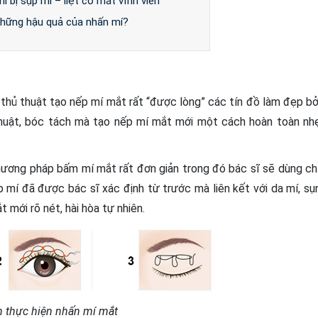
í bị sụp mí – liệt cơ mắt vĩnh viễn
 những hậu quả của nhấn mí?
thủ thuật tạo nếp mí mắt rất “được lòng” các tín đồ làm đẹp bở
thuật, bóc tách mà tạo nếp mí mắt mới một cách hoàn toàn nh
phương pháp bấm mí mắt rất đơn giản trong đó bác sĩ sẽ dùng ch
mí đã được bác sĩ xác định từ trước mà liên kết với da mí, sụ
mới rõ nét, hài hòa tự nhiên.
h thực hiện nhấn mí mắt