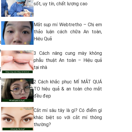
sốt, uy tín, chất lượng cao
Mắt sụp mí Webtretho – Chị em
thảo luận cách chữa An toàn,
Hiệu Quả
i
ẹ
3 Cách nâng cung mày không
phẫu thuật An toàn – Hiệu quả
tại nhà
ỉ
n
2 Cách khắc phục MÍ MẮT QUÁ
TO hiệu quả & an toàn cho mắt
đều đẹp
Cắt mí sâu tây là gì? Có điểm gì
khác biệt so với cắt mí thông
thường?