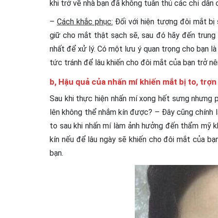
khi trở về nhà bạn đã không tuân thủ các chỉ dẫn
–
Cách khắc phục:
Đối với hiện tượng đôi mắt bị 
giữ cho mắt thật sạch sẽ, sau đó hãy đến trung
nhất để xử lý. Có một lưu ý quan trọng cho bạn là
tức tránh để lâu khiến cho đôi mắt của bạn trở n
b, Hậu quả của nhấn mí khiến
mắt bị to, trợn
Sau khi thực hiện nhấn mí xong hết sưng nhưng p
lên không thể nhắm kín được? – Đây cũng chính l
to sau khi nhấn mí làm ảnh hưởng đến thẩm mỹ k
kín nếu để lâu ngày sẽ khiến cho đôi mắt của bạn
bạn.