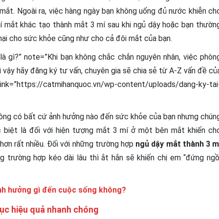
 mắt. Ngoài ra, việc hàng ngày bạn không uống đủ nước khiễn ch
í mắt khác tạo thành mắt 3 mí sau khi ngủ dậy hoặc bạn thườn
 hại cho sức khỏe cũng như cho cả đôi mắt của bạn.
 là gì?” note=”Khi bạn không chắc chắn nguyên nhân, việc phòn
ì vậy hãy đăng ký tư vấn, chuyên gia sẽ chia sẻ từ A-Z vấn đề củ
 link=”https://catmihanquoc.vn/wp-content/uploads/dang-ky-tai
hông có bất cứ ảnh hưởng nào đến sức khỏe của bạn nhưng chún
 biệt là đối với hiện tượng mắt 3 mí ở một bên mắt khiến ch
hơn rất nhiều. Đối với những trường hợp
ngủ dậy mắt thành 3 m
g trường hợp kéo dài lâu thì ắt hắn sẽ khiến chị em “đứng ngồ
ảnh hưởng gì đến cuộc sống không?
hục hiệu quả nhanh chóng