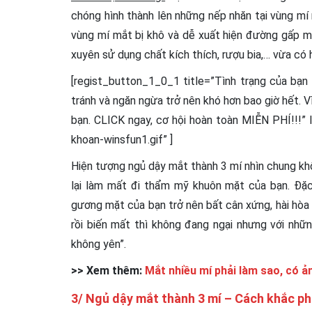
chóng hình thành lên những nếp nhăn tại vùng mí
vùng mí mắt bị khô và dễ xuất hiện đường gấp m
xuyên sử dụng chất kích thích, rượu bia,… vừa có
[regist_button_1_0_1 title=”Tình trạng của bạn
tránh và ngăn ngừa trở nên khó hơn bao giờ hết. V
bạn. CLICK ngay, cơ hội hoàn toàn MIỄN PHÍ!!!”
khoan-winsfun1.gif” ]
Hiện tượng ngủ dậy mắt thành 3 mí nhìn chung k
lại làm mất đi thẩm mỹ khuôn mặt của bạn. Đặc
gương mặt của bạn trở nên bất cân xứng, hài hòa 
rồi biến mất thì không đang ngại nhưng với nhữn
không yên”.
>> Xem thêm:
Mắt nhiều mí phải làm sao, có 
3/ Ngủ dậy mắt thành 3 mí – Cách khắc p