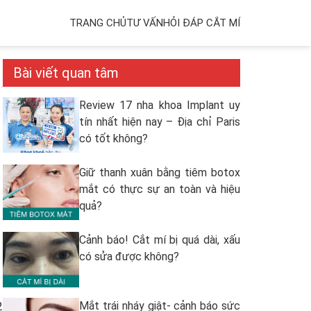
TRANG CHỦ
TƯ VẤN
HỎI ĐÁP CẮT MÍ
Bài viết quan tâm
Review 17 nha khoa Implant uy
tín nhất hiện nay – Địa chỉ Paris
có tốt không?
Giữ thanh xuân bằng tiêm botox
mắt có thực sự an toàn và hiệu
quả?
Cảnh báo! Cắt mí bị quá dài, xấu
có sửa được không?
Mắt trái nháy giật- cảnh báo sức
2