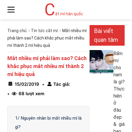
C
ắt mí hàn quốc
Bài viết
Trang chủ
Tin tức cắt mí
Mắt nhiều mí
phải làm sao? Cách khắc phục mắt nhiều
quan tâm
mí thành 2 mí hiệu quả
Bấm
Mắt nhiều mí phải làm sao? Cách
mí
khắc phục mắt nhiều mí thành 2
cho
mí hiệu quả
nam
là gì?
15/02/2019
Tác giả:
*
Thực
68 lượt xem
*
hiện
ở
đâu
đẹp
1/ Nguyên nhân bị mắt nhiều mí là
& giá
gì?
bao