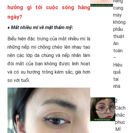
nâng
hưởng gì tới cuộc sống hàng
cung
mày
ngày?
không
♦ Mắt nhiều mí về mặt thẩm mỹ:
phẫu
thuật
Biểu hiện đặc trưng của mắt nhiều mí là
An
những nếp mí chồng chéo lên nhau tạo
toàn
nên các lớp da chùng và nếp nhăn làm
–
đôi mắt của bạn không được linh hoạt
Hiệu
quả
và có xu hướng trông kém sắc, già hơn
tại
so với tuổi.
nhà
2
Cách
khắc
phục
MÍ