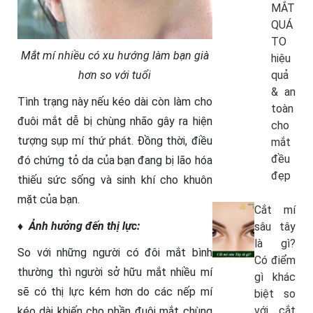
MẮT
QUÁ
TO
Mắt mí nhiều có xu hướng làm bạn già
hiệu
hơn so với tuổi
quả
& an
Tình trạng này nếu kéo dài còn làm cho
toàn
đuôi mắt dễ bị chùng nhão gây ra hiện
cho
tượng sụp mí thứ phát. Đồng thời, điều
mắt
đều
đó chứng tỏ da của bạn đang bị lão hóa
đẹp
thiếu sức sống và sinh khí cho khuôn
mặt của bạn.
Cắt mí
♦ Ảnh hưởng đến thị lực:
sâu tây
là gì?
So với những người có đôi mắt bình
Có điểm
thường thì người sở hữu mắt nhiều mí
gì khác
sẽ có thị lực kém hơn do các nếp mí
biệt so
với cắt
kéo dài khiến cho phần đuôi mắt chùng