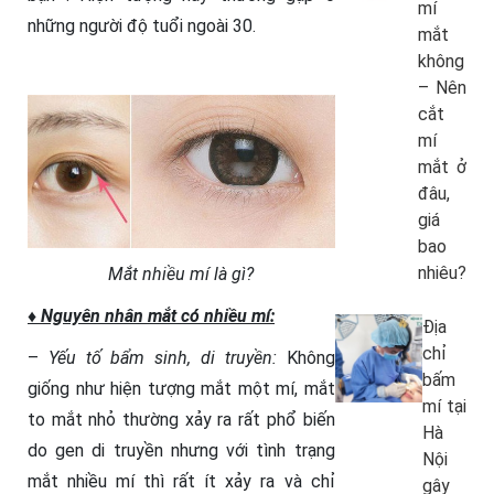
mí
những người độ tuổi ngoài 30.
mắt
không
– Nên
cắt
mí
mắt ở
đâu,
giá
bao
nhiêu?
Mắt nhiều mí là gì?
♦ Nguyên nhân mắt có nhiều mí:
Địa
chỉ
–
Yếu tố bẩm sinh, di truyền:
Không
bấm
giống như hiện tượng mắt một mí, mắt
mí tại
to mắt nhỏ thường xảy ra rất phổ biến
Hà
do gen di truyền nhưng với tình trạng
Nội
mắt nhiều mí thì rất ít xảy ra và chỉ
gây