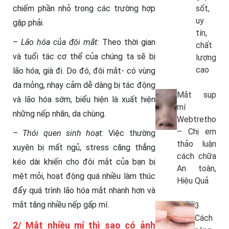
sốt,
chiếm phần nhỏ trong các trường hợp
uy
gặp phải.
tín,
–
Lão hóa của đôi mắt:
Theo thời gian
chất
và tuổi tác cơ thể của chúng ta sẽ bị
lượng
cao
lão hóa, già đi. Do đó, đôi mắt- có vùng
da mỏng, nhạy cảm dễ dàng bị tác động
Mắt sụp
và lão hóa sớm, biểu hiện là xuất hiện
mí
những nếp nhăn, da chùng.
Webtretho
– Chị em
– Thói quen sinh hoạt:
Việc thường
thảo luận
xuyên bị mất ngủ, stress căng thẳng
cách chữa
kéo dài khiến cho đôi mắt của bạn bị
An toàn,
mệt mỏi, hoạt động quá nhiều làm thúc
Hiệu Quả
đẩy quá trình lão hóa mắt nhanh hơn và
mắt tăng nhiều nếp gấp mí.
3
Cách
2/ Mắt nhiều mí thì sao có ảnh