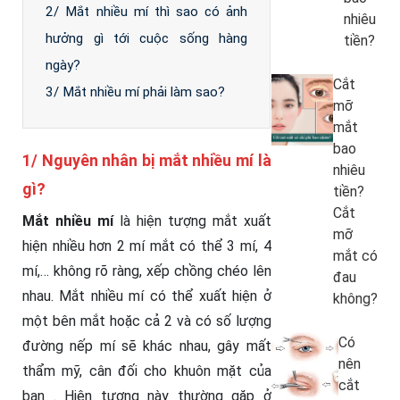
2/ Mắt nhiều mí thì sao có ảnh
nhiêu
hưởng gì tới cuộc sống hàng
tiền?
ngày?
Cắt
3/ Mắt nhiều mí phải làm sao?
mỡ
mắt
bao
1/ Nguyên nhân bị mắt nhiều mí là
nhiêu
gì?
tiền?
Cắt
Mắt nhiều mí
là hiện tượng mắt xuất
mỡ
hiện nhiều hơn 2 mí mắt có thể 3 mí, 4
mắt có
mí,… không rõ ràng, xếp chồng chéo lên
đau
nhau. Mắt nhiều mí có thể xuất hiện ở
không?
một bên mắt hoặc cả 2 và có số lượng
Có
đường nếp mí sẽ khác nhau, gây mất
nên
thẩm mỹ, cân đối cho khuôn mặt của
cắt
bạn . Hiện tượng này thường gặp ở