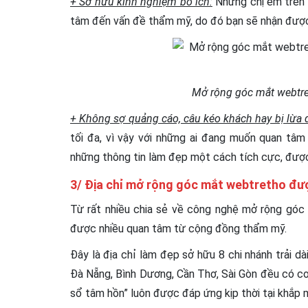
+ Sở hữu kinh nghiệm bổ ích:
Những chị em trên 
tâm đến vấn đề thẩm mỹ, do đó bạn sẽ nhận được 
Mở rộng góc mắt webtre
+ Không sợ quảng cáo, câu kéo khách hay bị lừa 
tối đa, vì vậy với những ai đang muốn quan tâ
những thông tin làm đẹp một cách tích cực, được 
3/ Địa chỉ mở rộng góc mắt webtretho đượ
Từ rất nhiều chia sẻ về công nghệ mở rộng góc
được nhiều quan tâm từ cộng đồng thẩm mỹ.
Đây là địa chỉ làm đẹp sở hữu 8 chi nhánh trải d
Đà Nẵng, Bình Dương, Cần Thơ, Sài Gòn đều có cơ 
sổ tâm hồn” luôn được đáp ứng kịp thời tại khắp m