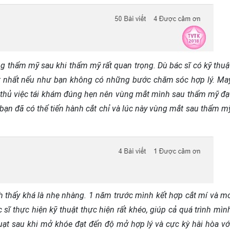
 thẩm mỹ sau khi thẩm mỹ rất quan trọng. Dù bác sĩ có kỹ thuậ
ốt nhất nếu như bạn không có những bước chăm sóc hợp lý. Ma
 thủ việc tái khám đúng hẹn nên vùng mắt mình sau thẩm mỹ đạ
bạn đã có thể tiến hành cắt chỉ và lúc này vùng mắt sau thẩm m
 thấy khá là nhẹ nhàng. 1 năm trước mình kết hợp cắt mí và m
ĩ thực hiện kỹ thuật thực hiện rất khéo, giúp cả quá trình mìn
uạt sau khi mở khóe đạt đến độ mở hợp lý và cực kỳ hài hòa vớ