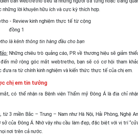
diễn đàn webtretho đều là những người đã từng hoặc đang qua
những lời khuyên hữu ích và cực kỳ thích hợp.
tho là kênh thông tin hàng đầu cho bạn
đảo:
Những chiêu trò quảng cáo, PR về thương hiệu sẽ giảm thiể
m đến mở rộng góc mắt webtretho, bạn sẽ có cơ hội tham khả
đưa ra từ chính kinh nghiệm và kiến thức thực tế của chị em.
c chị em tin tưởng
 mắt, có thể nhận ra Bệnh viện Thẩm mỹ Đông Á là địa chỉ nhậ
ài, từ 3 miền Bắc – Trung – Nam như Hà Nội, Hải Phòng, Nghệ An
sở của Đông Á. Nhờ vậy nhu cầu làm đẹp, đặc biệt với vị trí “cử
ọi nơi trên cả nước.