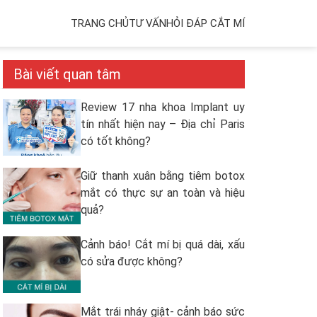
TRANG CHỦ
TƯ VẤN
HỎI ĐÁP CẮT MÍ
Bài viết quan tâm
Review 17 nha khoa Implant uy
tín nhất hiện nay – Địa chỉ Paris
có tốt không?
Giữ thanh xuân bằng tiêm botox
mắt có thực sự an toàn và hiệu
quả?
Cảnh báo! Cắt mí bị quá dài, xấu
có sửa được không?
Mắt trái nháy giật- cảnh báo sức