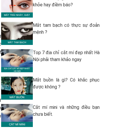
khỏe hay điềm báo?
Mắt tam bạch có thực sự đoản
mệnh ?
g
c
t
Top 7 địa chỉ cắt mí đẹp nhất Hà
Nội phải tham khảo ngay
Mắt buồn là gì? Có khắc phục
được không ?
g
Cắt mí mini và những điều bạn
n
chưa biết.
h