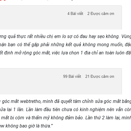
ưng quả thực rất nhiều chị em lo sợ có đau hay sẹo không. Vùn
thận bạn có thể gặp phải những kết quả không mong muốn, đặ
uyết định mở rộng góc mắt, việc lựa chọn 1 địa chỉ an toàn luôn đặ
g góc mắt webtretho, mình đã quyết tâm chỉnh sửa góc mắt bằn
sửa lại 1 lần. Lần làm đầu tiên chưa có kinh nghiệm nên vẫn cò
, mắt bị cộm và thẩm mỹ không đảm bảo. Lần thứ 2 làm lại, mìn
ew không bao giờ là thừa.”