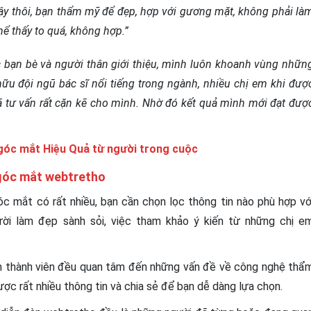
ậy thôi, bạn thẩm mỹ để đẹp, hợp với gương mặt, không phải là
hể thấy to quá, không hợp.”
ợc bạn bè và người thân giới thiệu, mình luôn khoanh vùng nhữn
ữu đội ngũ bác sĩ nổi tiếng trong ngành, nhiều chị em khi đượ
 tư vấn rất cặn kẽ cho mình. Nhờ đó kết quả mình mới đạt đượ
góc mắt Hiệu Quả từ người trong cuộc
 góc mắt webtretho
c mắt có rất nhiều, bạn cần chọn lọc thông tin nào phù hợp vớ
ười làm đẹp sành sỏi, việc tham khảo ý kiến từ những chị e
n thành viên đều quan tâm đến những vấn đề về công nghệ thẩ
ược rất nhiều thông tin và chia sẻ để bạn dễ dàng lựa chọn.