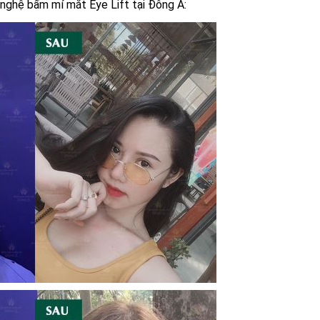
nghệ bấm mí mắt Eye Lift tại Đông Á: