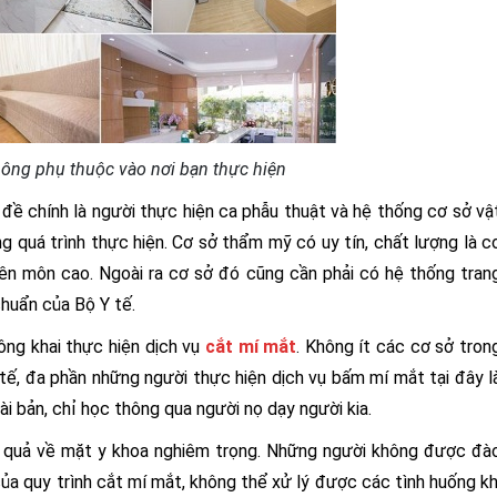
ông phụ thuộc vào nơi bạn thực hiện
đề chính là người thực hiện ca phẫu thuật và hệ thống cơ sở vậ
ng quá trình thực hiện. Cơ sở thẩm mỹ có uy tín, chất lượng là c
yên môn cao. Ngoài ra cơ sở đó cũng cần phải có hệ thống tran
 chuẩn của Bộ Y tế.
ông khai thực hiện dịch vụ
cắt mí mắt
. Không ít các cơ sở tron
ế, đa phần những người thực hiện dịch vụ bấm mí mắt tại đây l
i bản, chỉ học thông qua người nọ dạy người kia.
ậu quả về mặt y khoa nghiêm trọng. Những người không được đà
a quy trình cắt mí mắt, không thể xử lý được các tình huống kh