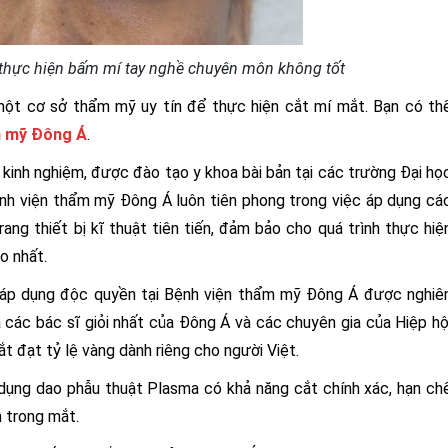
 thực hiện bấm mí tay nghề chuyên môn không tốt
một cơ sở thẩm mỹ uy tín để thực hiện cắt mí mắt. Bạn có th
m mỹ Đông Á
.
m kinh nghiệm, được đào tạo y khoa bài bản tại các trường Đại họ
Bệnh viện thẩm mỹ Đông Á luôn tiên phong trong việc áp dụng cá
g thiết bị kĩ thuật tiên tiến, đảm bảo cho quá trình thực hiệ
o nhất.
 áp dụng độc quyền tại Bệnh viện thẩm mỹ Đông Á được nghiê
a các bác sĩ giỏi nhất của Đông Á và các chuyên gia của Hiệp hộ
đạt tỷ lệ vàng dành riêng cho người Việt.
dụng dao phẫu thuật Plasma có khả năng cắt chính xác, hạn ch
 trong mắt.