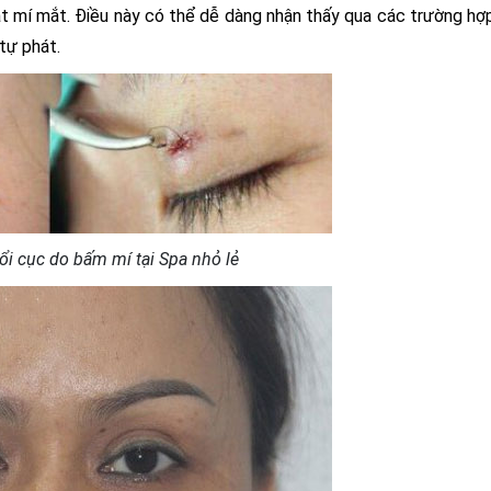
t mí mắt. Điều này có thể dễ dàng nhận thấy qua các trường hợ
tự phát.
ổi cục do bấm mí tại Spa nhỏ lẻ