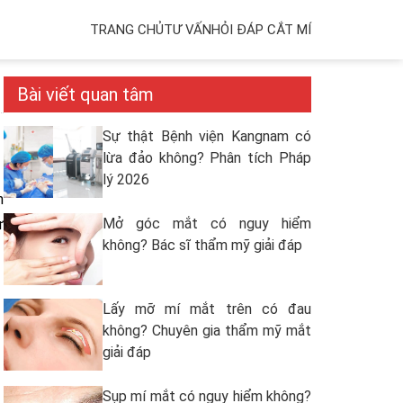
TRANG CHỦ
TƯ VẤN
HỎI ĐÁP CẮT MÍ
Bài viết quan tâm
Sự thật Bệnh viện Kangnam có
lừa đảo không? Phân tích Pháp
lý 2026
n
Mở góc mắt có nguy hiểm
ư
không? Bác sĩ thẩm mỹ giải đáp
Lấy mỡ mí mắt trên có đau
không? Chuyên gia thẩm mỹ mắt
giải đáp
Sụp mí mắt có nguy hiểm không?