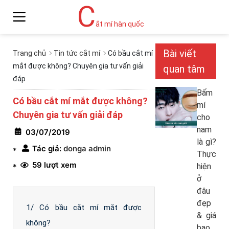
C
ắt mí hàn quốc
Bài viết
Trang chủ
Tin tức cắt mí
Có bầu cắt mí
mắt được không? Chuyên gia tư vấn giải
quan tâm
đáp
Bấm
Có bầu cắt mí mắt được không?
mí
Chuyên gia tư vấn giải đáp
cho
nam
03/07/2019
là gì?
Tác giả:
donga admin
*
Thực
59 lượt xem
hiện
*
ở
đâu
đẹp
1/ Có bầu cắt mí mắt được
& giá
không?
bao