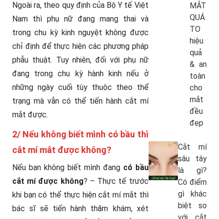
Ngoài ra, theo quy định của Bộ Y tế Việt
MẮT
QUÁ
Nam thì phụ nữ đang mang thai và
TO
trong chu kỳ kinh nguyệt không được
hiệu
chỉ định để thực hiện các phương pháp
quả
phẫu thuật. Tuy nhiên, đối với phụ nữ
& an
đang trong chu kỳ hành kinh nếu ở
toàn
những ngày cuối tùy thuộc theo thể
cho
mắt
trạng mà vẫn có thể tiến hành cắt mí
đều
mắt được.
đẹp
2/ Nếu không biết mình có bầu thì
Cắt mí
cắt mí mắt được không?
sâu tây
Nếu bạn không biết mình đang
có bầu
là gì?
cắt mí được không
? – Thực tế trước
Có điểm
gì khác
khi bạn có thể thực hiện cắt mí mắt thì
biệt so
bác sĩ sẽ tiến hành thăm khám, xét
với cắt