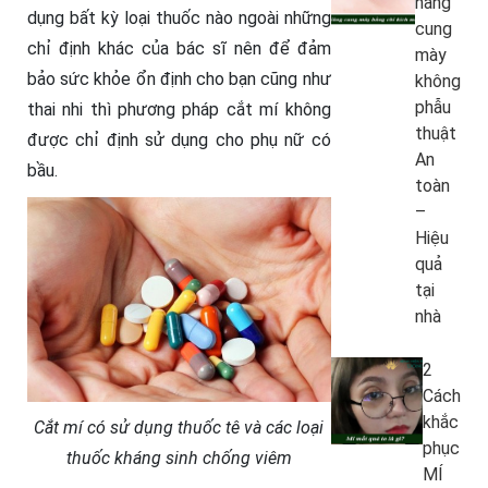
nâng
dụng bất kỳ loại thuốc nào ngoài những
cung
chỉ định khác của bác sĩ nên để đảm
mày
bảo sức khỏe ổn định cho bạn cũng như
không
phẫu
thai nhi thì phương pháp cắt mí không
thuật
được chỉ định sử dụng cho phụ nữ có
An
bầu.
toàn
–
Hiệu
quả
tại
nhà
2
Cách
khắc
Cắt mí có sử dụng thuốc tê và các loại
phục
thuốc kháng sinh chống viêm
MÍ