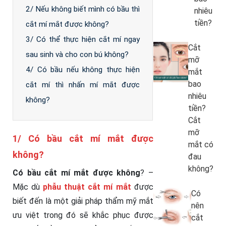
2/ Nếu không biết mình có bầu thì
nhiêu
tiền?
cắt mí mắt được không?
3/ Có thể thực hiện cắt mí ngay
Cắt
sau sinh và cho con bú không?
mỡ
4/ Có bầu nếu không thực hiện
mắt
bao
cắt mí thì nhấn mí mắt được
nhiêu
không?
tiền?
Cắt
mỡ
1/ Có bầu cắt mí mắt được
mắt có
không?
đau
không?
Có bầu cắt mí mắt được không
? –
Mặc dù
phẫu thuật cắt mí mắt
được
Có
biết đến là một giải pháp thẩm mỹ mắt
nên
ưu việt trong đó sẽ khắc phục được
cắt