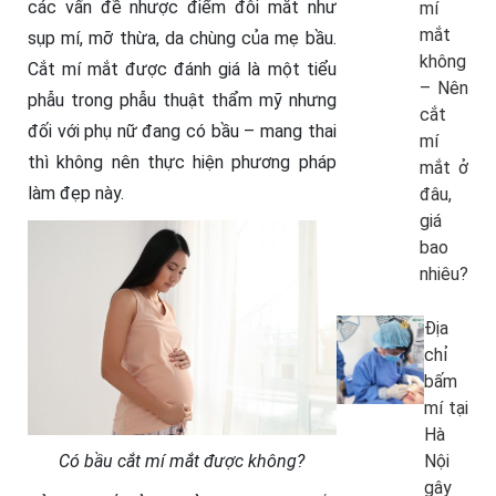
các vấn đề nhược điểm đôi mắt như
mí
mắt
sụp mí, mỡ thừa, da chùng của mẹ bầu.
không
Cắt mí mắt được đánh giá là một tiểu
– Nên
phẫu trong phẫu thuật thẩm mỹ nhưng
cắt
đối với phụ nữ đang có bầu – mang thai
mí
thì không nên thực hiện phương pháp
mắt ở
làm đẹp này.
đâu,
giá
bao
nhiêu?
Địa
chỉ
bấm
mí tại
Hà
Nội
Có bầu cắt mí mắt được không?
gây