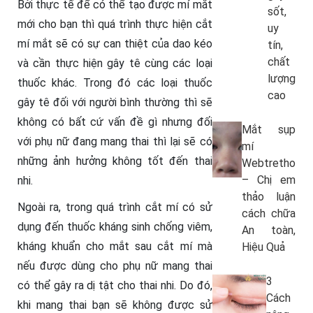
Bởi thực tế để có thể tạo được mí mắt
sốt,
mới cho bạn thì quá trình thực hiện cắt
uy
mí mắt sẽ có sự can thiệt của dao kéo
tín,
chất
và cần thực hiện gây tê cùng các loại
lượng
thuốc khác. Trong đó các loại thuốc
cao
gây tê đối với người bình thường thì sẽ
không có bất cứ vấn đề gì nhưng đối
Mắt sụp
với phụ nữ đang mang thai thì lại sẽ có
mí
những ảnh hưởng không tốt đến thai
Webtretho
– Chị em
nhi.
thảo luận
Ngoài ra, trong quá trình cắt mí có sử
cách chữa
dụng đến thuốc kháng sinh chống viêm,
An toàn,
kháng khuẩn cho mắt sau cắt mí mà
Hiệu Quả
nếu được dùng cho phụ nữ mang thai
3
có thể gây ra dị tật cho thai nhi. Do đó,
Cách
khi mang thai bạn sẽ không được sử