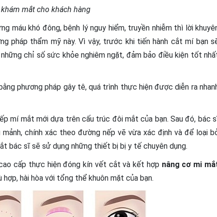
m khám mắt cho khách hàng
ứng máu khó đông, bệnh lý nguy hiểm, truyền nhiễm thì lời khuyê
ng pháp thẩm mỹ này. Vì vậy, trước khi tiến hành cắt mí bạn s
 những chỉ số sức khỏe nghiêm ngặt, đảm bảo điều kiện tốt nhấ
ng phương pháp gây tê, quá trình thực hiện được diễn ra nhan
ếp mí mắt mới dựa trên cấu trúc đôi mắt của bạn. Sau đó, bác s
mảnh, chính xác theo đường nếp vẽ vừa xác định và để loại b
ắt bác sĩ sẽ sử dụng những thiết bị bị y tế chuyên dụng.
 cao cấp thực hiện đóng kín vết cắt và kết hợp
nâng cơ mi mắ
 hợp, hài hòa với tổng thể khuôn mặt của bạn.