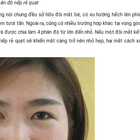
ân độ nếp rẻ quạt
ông nói chung đều sở hữu đôi mắt bé, có xu hướng hếch lên phí
m tươi tắn. Ngoài ra, cũng có nhiều trường hợp khác tại vùng gó
và được chia làm 4 phân độ từ lớn đến nhỏ. Nếu một đôi mắt kế
ếp rẻ quạt sẽ khiến mắt càng trở nên nhỏ hẹp, hai mắt cách x