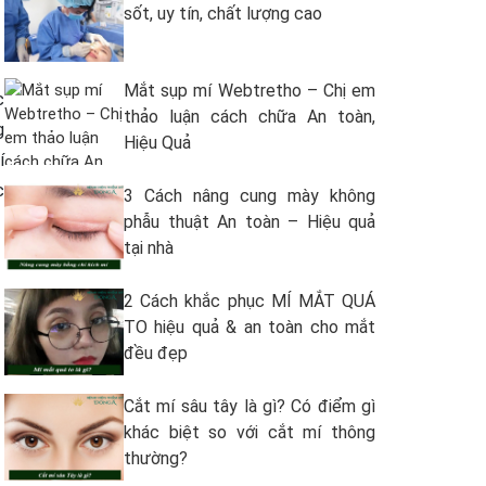
sốt, uy tín, chất lượng cao
Mắt sụp mí Webtretho – Chị em
c
thảo luận cách chữa An toàn,
g
Hiệu Quả
í
c
3 Cách nâng cung mày không
phẫu thuật An toàn – Hiệu quả
tại nhà
2 Cách khắc phục MÍ MẮT QUÁ
TO hiệu quả & an toàn cho mắt
đều đẹp
Cắt mí sâu tây là gì? Có điểm gì
khác biệt so với cắt mí thông
thường?