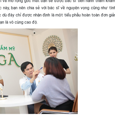
í và mở rộng góc mắt bạn sẽ được bác sĩ tiến hành thăm khám
c này, bạn nên chia sẻ với bác sĩ về nguyện vọng cũng như tìn
 dù đây chỉ được nhận định là một tiểu phẫu hoàn toàn đơn giả
ạn là vô cùng cao độ.