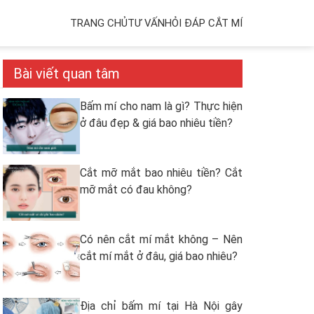
TRANG CHỦ
TƯ VẤN
HỎI ĐÁP CẮT MÍ
Bài viết quan tâm
Bấm mí cho nam là gì? Thực hiện
ở đâu đẹp & giá bao nhiêu tiền?
Cắt mỡ mắt bao nhiêu tiền? Cắt
mỡ mắt có đau không?
Có nên cắt mí mắt không – Nên
cắt mí mắt ở đâu, giá bao nhiêu?
Địa chỉ bấm mí tại Hà Nội gây