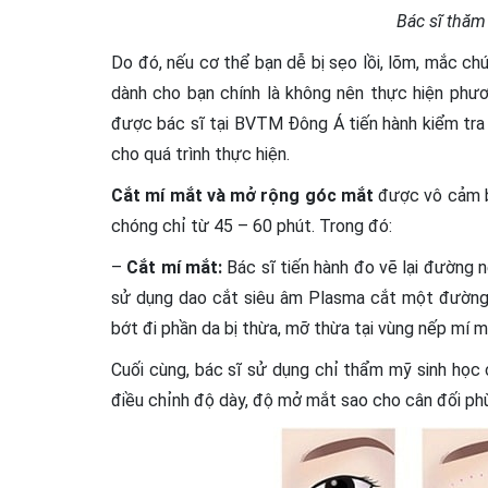
Bác sĩ thă
Do đó, nếu cơ thể bạn dễ bị sẹo lồi, lõm, mắc ch
dành cho bạn chính là không nên thực hiện phươ
được bác sĩ tại BVTM Đông Á tiến hành kiểm tra
cho quá trình thực hiện.
Cắt mí mắt và mở rộng góc mắt
được vô cảm bằ
chóng chỉ từ 45 – 60 phút. Trong đó:
–
Cắt mí mắt:
Bác sĩ tiến hành đo vẽ lại đường n
sử dụng dao cắt siêu âm Plasma cắt một đường 
bớt đi phần da bị thừa, mỡ thừa tại vùng nếp mí m
Cuối cùng, bác sĩ sử dụng chỉ thẩm mỹ sinh học
điều chỉnh độ dày, độ mở mắt sao cho cân đối phù