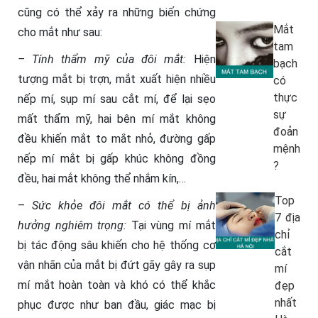
cũng có thể xảy ra những biến chứng
Mắt
cho mắt như sau:
tam
– Tính thẩm mỹ của đôi mắt:
Hiện
bạch
tượng mắt bị trợn, mắt xuất hiện nhiều
có
thực
nếp mí, sụp mí sau cắt mí, để lại sẹo
sự
mất thẩm mỹ, hai bên mí mắt không
đoản
đều khiến mắt to mắt nhỏ, đường gấp
mệnh
nếp mí mắt bị gấp khúc không đồng
?
đều, hai mắt không thể nhắm kín,…
Top
–
Sức khỏe đôi mắt có thể bị ảnh
7 địa
hưởng nghiêm trọng:
Tại vùng mí mắt
chỉ
bị tác động sâu khiến cho hệ thống cơ
cắt
vận nhãn của mắt bị đứt gãy gây ra sụp
mí
mí mắt hoàn toàn và khó có thể khắc
đẹp
nhất
phục được như ban đầu, giác mạc bị