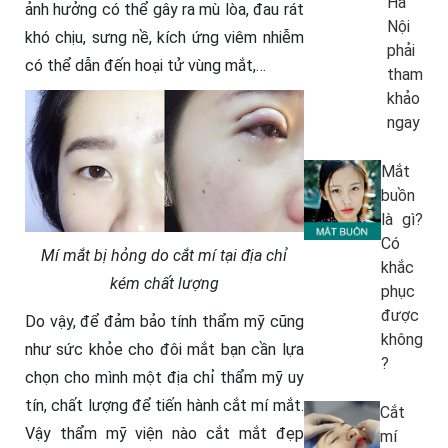
Hà
ảnh hưởng có thể gây ra mù lòa, đau rát
Nội
khó chịu, sưng nề, kích ứng viêm nhiễm
phải
có thể dẫn đến hoại tử vùng mắt,…
tham
khảo
ngay
Mắt
buồn
là gì?
Có
Mí mắt bị hỏng do cắt mí tại địa chỉ
khắc
kém chất lượng
phục
được
Do vậy, để đảm bảo tính thẩm mỹ cũng
không
như sức khỏe cho đôi mắt bạn cần lựa
?
chọn cho mình một địa chỉ thẩm mỹ uy
tín, chất lượng để tiến hành cắt mí mắt.
Cắt
Vậy thẩm mỹ viện nào cắt mắt đẹp
mí