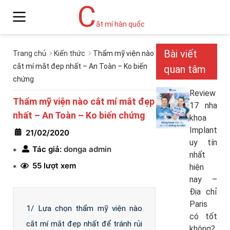
C
ắt mí hàn quốc
Bài viết
Trang chủ
Kiến thức
Thẩm mỹ viện nào
cắt mí mắt đẹp nhất – An Toàn – Ko biến
quan tâm
chứng
Review
Thẩm mỹ viện nào cắt mí mắt đẹp
17 nha
nhất – An Toàn – Ko biến chứng
khoa
Implant
21/02/2020
uy tín
Tác giả:
donga admin
*
nhất
55 lượt xem
hiện
*
nay –
Địa chỉ
Paris
1/ Lựa chọn thẩm mỹ viện nào
có tốt
cắt mí mắt đẹp nhất để tránh rủi
không?