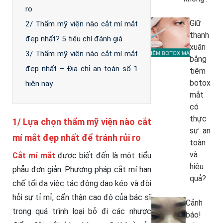
ro
Giữ
2/ Thẩm mỹ viện nào cắt mí mắt
thanh
đẹp nhất? 5 tiêu chí đánh giá
xuân
3/ Thẩm mỹ viện nào cắt mí mắt
bằng
đẹp nhất – Địa chỉ an toàn số 1
tiêm
botox
hiện nay
mắt
có
thực
1/ Lựa chọn thẩm mỹ viện nào cắt
sự an
mí mắt đẹp nhất để tránh rủi ro
toàn
và
Cắt mí mắt
được biết đến là một tiểu
hiệu
phẫu đơn giản. Phương pháp cắt mí hạn
quả?
chế tối đa việc tác động dao kéo và đòi
hỏi sự tỉ mỉ, cẩn thận cao độ của bác sĩ
Cảnh
trong quá trình loại bỏ đi các nhược
báo!