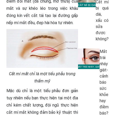
điểm đôi mắt (da chùng, mỡ thừa) của
Cắt mí
bị quá
mắt và sự khéo léo trong việc khâu
dài,
đóng kín vết cắt tái tạo lại đường gấp
xấu có
nếp mí mắt đều, đẹp hài hòa tự nhiên.
sửa
được
không?
Mắt
trái
nháy
giật-
Cắt mí mắt chỉ là một tiểu phẫu trong
cảnh
thẩm mỹ
báo
sức
Mặc dù chỉ là một tiểu phẫu đơn giản
khỏe
tuy nhiên nếu bạn thực hiện tại một địa
hay
chỉ kém chất lượng, đội ngũ thực hiện
điềm
cắt mí mắt không đảm bảo kỹ thuật thì
báo?