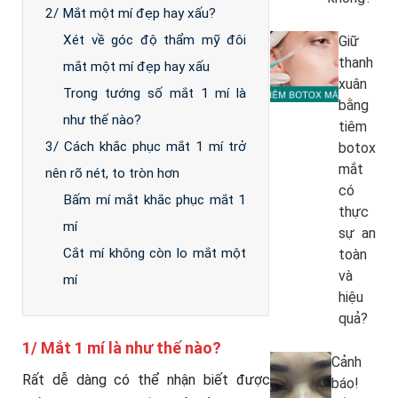
2/ Mắt một mí đẹp hay xấu?
Xét về góc độ thẩm mỹ đôi
Giữ
thanh
mắt một mí đẹp hay xấu
xuân
Trong tướng số mắt 1 mí là
bằng
như thế nào?
tiêm
3/ Cách khắc phục mắt 1 mí trở
botox
mắt
nên rõ nét, to tròn hơn
có
Bấm mí mắt khắc phục mắt 1
thực
mí
sự an
Cắt mí không còn lo mắt một
toàn
và
mí
hiệu
quả?
1/ Mắt 1 mí là như thế nào?
Cảnh
Rất dễ dàng có thể nhận biết được
báo!