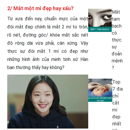
2/ Mắt một mí đẹp hay xấu?
Mắt
Từ xưa đến nay, chuẩn mực của một
tam
bạch
đôi mắt đẹp chính là mắt 2 mí to tròn,
có
rõ nét, đường góc/ khóe mắt sắc nét
thực
độ rộng dài vừa phải, cân xứng. Vậy
sự
thực sự đôi mắt 1 mí có đẹp như
đoản
những hình ảnh của minh tinh xứ Hàn
mệnh
bạn thường thấy hay không?
?
Top
7 địa
chỉ
cắt
mí
đẹp
nhất