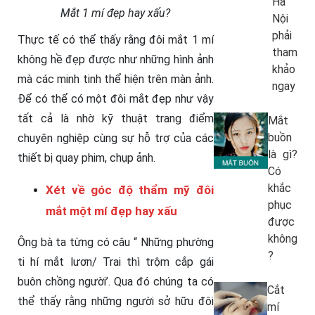
Hà
Mắt 1 mí đẹp hay xấu?
Nội
phải
Thực tế có thể thấy rằng đôi mắt 1 mí
tham
không hề đẹp được như những hình ảnh
khảo
mà các minh tinh thể hiện trên màn ảnh.
ngay
Để có thể có một đôi mắt đẹp như vậy
tất cả là nhờ kỹ thuật trang điểm
Mắt
buồn
chuyên nghiệp cùng sự hỗ trợ của các
là gì?
thiết bị quay phim, chụp ảnh.
Có
khắc
Xét về góc độ thẩm mỹ đôi
phục
mắt một mí đẹp hay xấu
được
không
Ông bà ta từng có câu “ Những phường
?
ti hí mắt lươn/ Trai thì trộm cắp gái
buôn chồng người’. Qua đó chúng ta có
Cắt
thể thấy rằng những người sở hữu đôi
mí