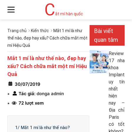
C
ắt mí hàn quốc
Bài viết
Trang chủ
Kiến thức
Mắt 1 mí là như
thế nào, đẹp hay xấu? Cách chữa mắt một
quan tâm
mí Hiệu Quả
Review
Mắt 1 mí là như thế nào, đẹp hay
17 nha
xấu? Cách chữa mắt một mí Hiệu
khoa
Quả
Implant
uy tín
30/07/2019
nhất
Tác giả:
donga admin
*
hiện
72 lượt xem
nay –
*
Địa chỉ
Paris
có tốt
1/ Mắt 1 mí là như thế nào?
không?