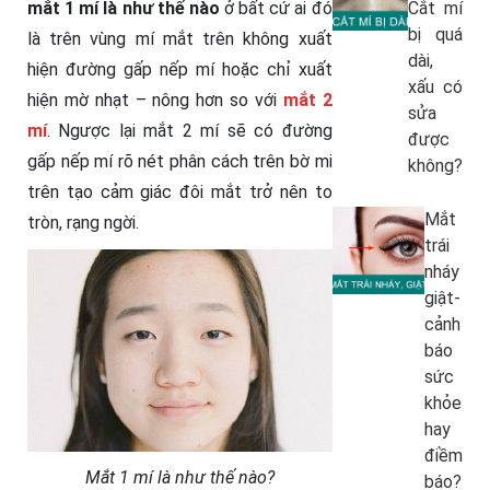
mắt 1 mí là như thế nào
ở bất cứ ai đó
Cắt mí
bị quá
là trên vùng mí mắt trên không xuất
dài,
hiện đường gấp nếp mí hoặc chỉ xuất
xấu có
hiện mờ nhạt – nông hơn so với
mắt 2
sửa
mí
. Ngược lại mắt 2 mí sẽ có đường
được
gấp nếp mí rõ nét phân cách trên bờ mi
không?
trên tạo cảm giác đôi mắt trở nên to
Mắt
tròn, rạng ngời.
trái
nháy
giật-
cảnh
báo
sức
khỏe
hay
điềm
Mắt 1 mí là như thế nào?
báo?