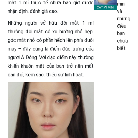
mắt 1 mí thực tế chưa bao giờ được
mini
nhận định, đánh giá cao.
và
những
Những người sở hữu đôi mắt 1 mí
điều
thường đôi mắt có xu hướng nhỏ hẹp,
bạn
góc mắt nhỏ có phần hếch lên phía đuôi
chưa
biết.
mày – đây cũng là điểm đặc trưng của
người Á Đông. Với đặc điểm này thường
khiến khuôn mặt của bạn trở nên mất
cân đối, kém sắc, thiếu sự linh hoạt.