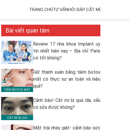
TRANG CHỦ
TƯ VẤN
HỎI ĐÁP CẮT MÍ
Bài viết quan tâm
Review 17 nha khoa Implant uy
tín nhất hiện nay – Địa chỉ Paris
có tốt không?
Giữ thanh xuân bằng tiêm botox
mắt có thực sự an toàn và hiệu
quả?
Cảnh báo! Cắt mí bị quá dài, xấu
có sửa được không?
Mắt trái nháy giật- cảnh báo sức