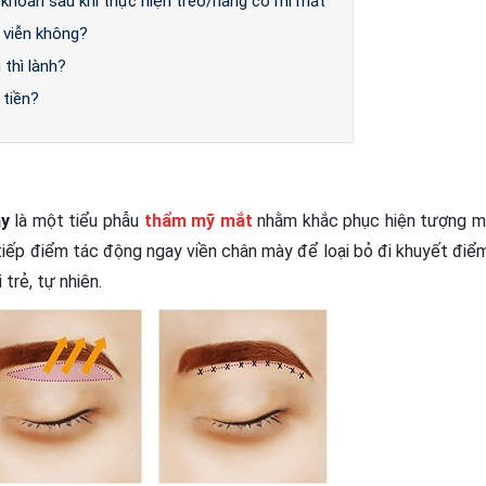
 khoăn sau khi thực hiện treo/nâng cơ mí mắt
 viễn không?
 thì lành?
 tiền?
y
là một tiểu phẫu
thẩm mỹ mắt
nhằm khắc phục hiện tượng m
n tiếp điểm tác động ngay viền chân mày để loại bỏ đi khuyết điể
trẻ, tự nhiên.