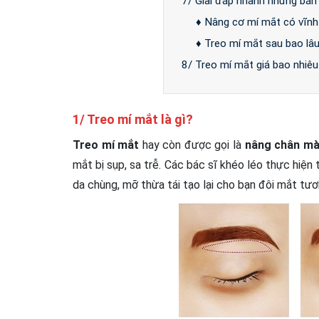
7/ Giải đáp nhanh những băn
♦ Nâng cơ mí mắt có vĩnh
♦ Treo mí mắt sau bao lâu
8/ Treo mí mắt giá bao nhiêu
1/ Treo mí mắt là gì?
Treo mí mắt
hay còn được gọi là
nâng chân mà
mắt bị sụp, sa trễ. Các bác sĩ khéo léo thực hiệ
da chùng, mỡ thừa tái tạo lại cho bạn đôi mắt tươi 