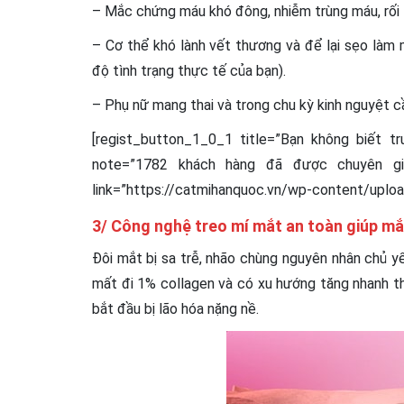
– Mắc chứng máu khó đông, nhiễm trùng máu, rối l
– Cơ thể khó lành vết thương và để lại sẹo là
độ tình trạng thực tế của bạn).
– Phụ nữ mang thai và trong chu kỳ kinh nguyệt cầ
[regist_button_1_0_1 title=”Bạn không biết 
note=”1782 khách hàng đã được chuyên gi
link=”https://catmihanquoc.vn/wp-content/upload
3/ Công nghệ treo mí mắt an toàn giúp mắ
Đôi mắt bị sa trễ, nhão chùng nguyên nhân chủ yế
mất đi 1% collagen và có xu hướng tăng nhanh t
bắt đầu bị lão hóa nặng nề.