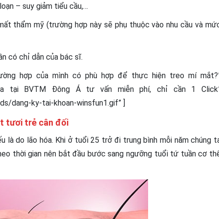
oạn – suy giảm tiểu cầu,…
m mất thẩm mỹ (trường hợp này sẽ phụ thuộc vào nhu cầu và mứ
n có chỉ dẫn của bác sĩ.
trường hợp của mình có phù hợp để thực hiện treo mí mắt?
a tại BVTM Đông Á tư vấn miễn phí, chỉ cần 1 Click
s/dang-ky-tai-khoan-winsfun1.gif” ]
t tươi trẻ cân đối
u là do lão hóa. Khi ở tuổi 25 trở đi trung bình mỗi năm chúng t
heo thời gian nên bắt đầu bước sang ngưỡng tuổi tứ tuần cơ th