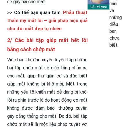
sẽ gây hại cho mắt.
mini
và
>> Có thể bạn quan tâm:
Phẫu thuật
những
thẩm mỹ mắt lồi – giải pháp hiệu quả
điều
cho đôi mắt đẹp tự nhiên
bạn
chưa
2/ Các bài tập giúp mắt hết lồi
biết.
bằng cách chớp mắt
Việc bạn thường xuyên luyện tập những
bài tập chớp mắt sẽ giúp tăng phản xạ
cho mắt, giúp thư giãn cơ và đặc biệt
giúp mắt không bị khô mỏi. Một trong
những yếu tố khiến mắt dễ dàng bị khô,
lồi ra phía trước là do hoạt động cơ mắt
không được đảm bảo, thường xuyên
gây căng thẳng cho mắt. Do đó, bài tập
chớp mắt sẽ là một liệu pháp tuyệt vời