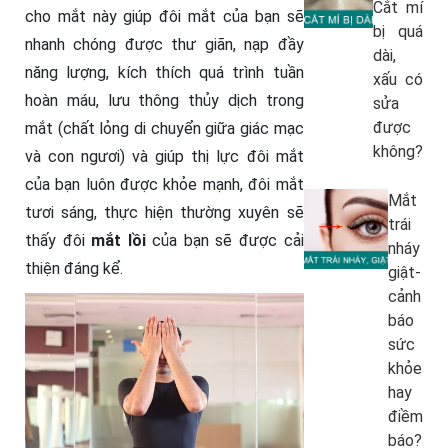
Cắt mí
cho mắt này giúp đôi mắt của bạn sẽ
bị quá
nhanh chóng được thư giãn, nạp đầy
dài,
năng lượng, kích thích quá trình tuần
xấu có
hoàn máu, lưu thông thủy dịch trong
sửa
được
mắt (chất lỏng di chuyển giữa giác mạc
không?
và con ngươi) và giúp thị lực đôi mắt
của bạn luôn được khỏe mạnh, đôi mắt
Mắt
tươi sáng, thực hiện thường xuyên sẽ
trái
thấy đôi
mắt lồi
của bạn sẽ được cải
nháy
thiện đáng kể.
giật-
cảnh
báo
sức
khỏe
hay
điềm
báo?