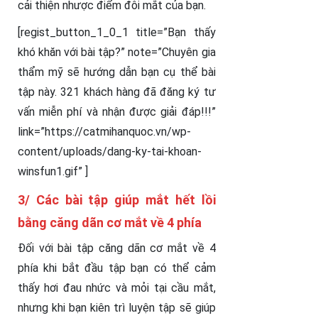
cải thiện nhược điểm đôi mắt của bạn.
[regist_button_1_0_1 title=”Bạn thấy
khó khăn với bài tập?” note=”Chuyên gia
thẩm mỹ sẽ hướng dẫn bạn cụ thể bài
tập này. 321 khách hàng đã đăng ký tư
vấn miễn phí và nhận được giải đáp!!!”
link=”https://catmihanquoc.vn/wp-
content/uploads/dang-ky-tai-khoan-
winsfun1.gif” ]
3/ Các bài tập giúp mắt hết lồi
bằng căng dãn cơ mắt về 4 phía
Đối với bài tập căng dãn cơ mắt về 4
phía khi bắt đầu tập bạn có thể cảm
thấy hơi đau nhức và mỏi tại cầu mắt,
nhưng khi bạn kiên trì luyện tập sẽ giúp