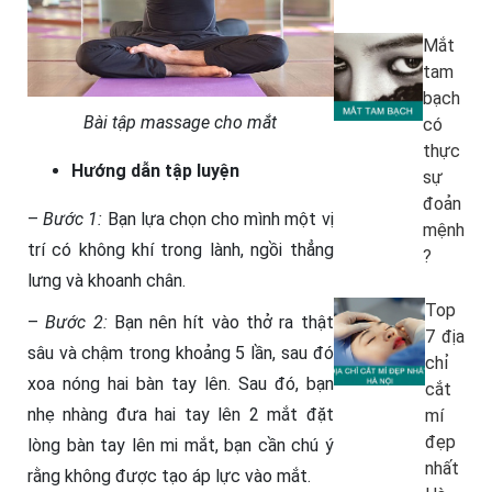
Mắt
tam
bạch
Bài tập massage cho mắt
có
thực
Hướng dẫn tập luyện
sự
đoản
–
Bước 1:
Bạn lựa chọn cho mình một vị
mệnh
trí có không khí trong lành, ngồi thẳng
?
lưng và khoanh chân.
Top
–
Bước 2:
Bạn nên hít vào thở ra thật
7 địa
sâu và chậm trong khoảng 5 lần, sau đó
chỉ
xoa nóng hai bàn tay lên. Sau đó, bạn
cắt
nhẹ nhàng đưa hai tay lên 2 mắt đặt
mí
đẹp
lòng bàn tay lên mi mắt, bạn cần chú ý
nhất
rằng không được tạo áp lực vào mắt.