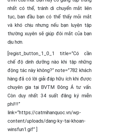
nhất có thể, tránh di chuyển mắt liên
tục, ban đầu bạn có thể thấy mỏi mắt
và khó chịu nhưng nếu bạn luyện tập
thường xuyên sẽ giúp đôi mắt của bạn
dịu hơn.
[regist_button_1_0_1 title=”Có cần
chế độ dinh dưỡng nào khi tập những
động tác này không?” note=”782 khách
hàng đã có lời giải đáp hữu ích khi được
chuyên gia tại BVTM Đông Á tư vấn.
Còn duy nhất 34 suất đăng ký miễn
phí!!!”
link=”https://catmihanquoc.vn/wp-
content/uploads/dang-ky-tai-khoan-
winsfun1.gif” ]