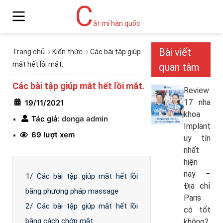
C
ắt mí hàn quốc
Bài viết
Trang chủ
Kiến thức
Các bài tập giúp
mắt hết lồi mắt.
quan tâm
Các bài tập giúp mắt hết lồi mắt.
Review
17 nha
19/11/2021
khoa
Tác giả:
donga admin
*
Implant
69 lượt xem
*
uy tín
nhất
hiện
nay –
1/ Các bài tập giúp mắt hết lồi
Địa chỉ
bằng phương pháp massage
Paris
2/ Các bài tập giúp mắt hết lồi
có tốt
bằng cách chớp mắt
không?