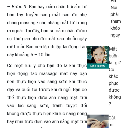
Hà
–
Bước 3
: Bạn hãy cảm nhận hơi ấm từ
Nội
phải
bàn tay truyền sang mắt sau đó nhẹ
tham
nhàng massage nhẹ nhàng mắt từ trong
khảo
ra ngoài. Tại đây, bạn sẽ cảm nhận được
ngay
sự thư giãn cho đôi mắt sau chuỗi ngày
mệt mỏi. Bạn nên lặp đi lặp lại động tác
Mắt
này khoảng 5 – 10 lần.
buồn
là gì?
Có một lưu ý cho bạn đó là khi thực
Có
hiện động tác massage mắt này bạn
khắc
nên thực hiện vào sáng sớm khi thức
phục
dậy và buổi tối trước khi đi ngủ. Bạn có
được
không
thể thực hiện dưới ánh nắng mặt trời
?
vào lúc sáng sớm, tránh tuyệt đối
không được thực hiện khi lúc nắng nóng
Cắt
hay nhìn trực diện vào ánh nắng mặt trời
mí