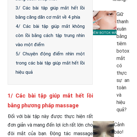
3/ Các bài tập giúp mắt hết lồi
Giữ
bằng căng dãn cơ mắt về 4 phía
thanh
4/ Các bài tập giúp mắt không
xuân
còn lồi bằng cách tập trung nhìn
bằng
tiêm
vào một điểm
botox
5/ Chuyện động điểm nhìn một
mắt
trong các bài tập giúp mắt hết lồi
có
hiệu quả
thực
sự an
toàn
và
1/ Các bài tập giúp mắt hết lồi
hiệu
bằng phương pháp massage
quả?
Đối với bài tập này được thực hiện rất
Cảnh
đơn giản và mang đến lợi ích rất lớn cho
báo!
đôi mắt của bạn. Động tác massage