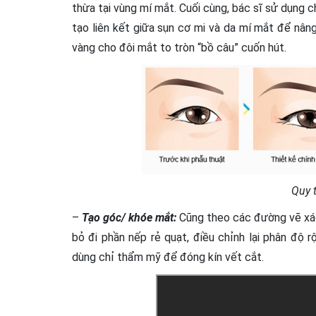
thừa tại vùng mí mắt.
Cuối cùng, bác sĩ sử dụng c
tạo liên kết giữa sụn cơ mi và da mí mắt để nân
vàng cho đôi mắt to tròn “bồ câu” cuốn hút.
Quy 
–
Tạo góc/ khóe mắt:
Cũng theo các đường vẽ xác
bỏ đi phần nếp rẻ quạt, điều chỉnh lại phân độ 
dùng chỉ thẩm mỹ để đóng kín vết cắt.