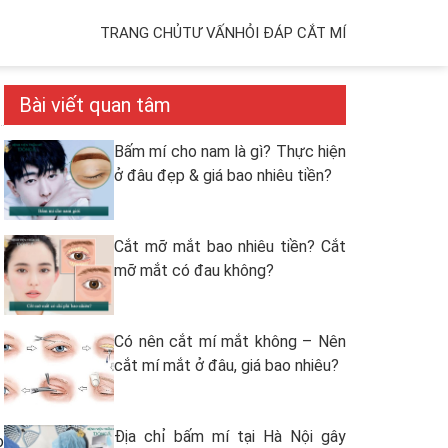
TRANG CHỦ
TƯ VẤN
HỎI ĐÁP CẮT MÍ
Bài viết quan tâm
Bấm mí cho nam là gì? Thực hiện
ở đâu đẹp & giá bao nhiêu tiền?
Cắt mỡ mắt bao nhiêu tiền? Cắt
mỡ mắt có đau không?
Có nên cắt mí mắt không – Nên
cắt mí mắt ở đâu, giá bao nhiêu?
Địa chỉ bấm mí tại Hà Nội gây
o