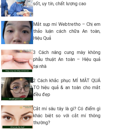
sốt, uy tín, chất lượng cao
i
Mắt sụp mí Webtretho – Chị em
thảo luận cách chữa An toàn,
Hiệu Quả
3 Cách nâng cung mày không
phẫu thuật An toàn – Hiệu quả
tại nhà
2 Cách khắc phục MÍ MẮT QUÁ
TO hiệu quả & an toàn cho mắt
đều đẹp
Cắt mí sâu tây là gì? Có điểm gì
khác biệt so với cắt mí thông
thường?