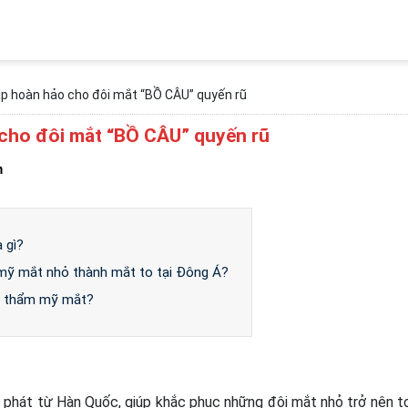
p hoàn hảo cho đôi mắt “BỒ CÂU” quyến rũ
 cho đôi mắt “BỒ CÂU” quyến rũ
m
 gì?
mỹ mắt nhỏ thành mắt to tại Đông Á?
hi thẩm mỹ mắt?
 phát từ Hàn Quốc, giúp khắc phục những đôi mắt nhỏ trở nên t