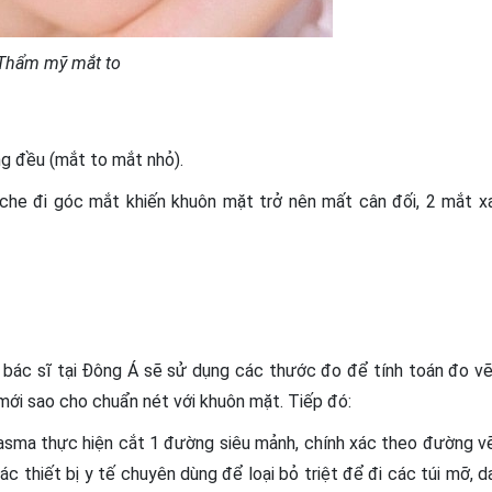
Thẩm mỹ mắt to
ng đều (mắt to mắt nhỏ).
 che đi góc mắt khiến khuôn mặt trở nên mất cân đối, 2 mắt x
 bác sĩ tại Đông Á sẽ sử dụng các thước đo để tính toán đo vẽ
mới sao cho chuẩn nét với khuôn mặt. Tiếp đó:
asma thực hiện cắt 1 đường siêu mảnh, chính xác theo đường v
 thiết bị y tế chuyên dùng để loại bỏ triệt để đi các túi mỡ, d