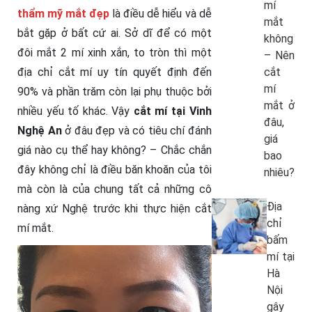
mí
thẩm mỹ mắt đẹp
là điều dễ hiểu và dễ
mắt
bắt gặp ở bất cứ ai. Sở dĩ để có một
không
đôi mắt 2 mí xinh xắn, to tròn thì một
– Nên
địa chỉ cắt mí uy tín quyết định đến
cắt
mí
90% và phần trăm còn lại phụ thuộc bởi
mắt ở
nhiều yếu tố khác. Vậy
cắt mí tại Vinh
đâu,
Nghệ An
ở đâu đẹp và có tiêu chí đánh
giá
giá nào cụ thể hay không? – Chắc chắn
bao
đây không chỉ là điều băn khoăn của tôi
nhiêu?
mà còn là của chung tất cả những cô
Địa
nàng xứ Nghệ trước khi thực hiện cắt
chỉ
mí mắt.
bấm
mí tại
Hà
Nội
gây