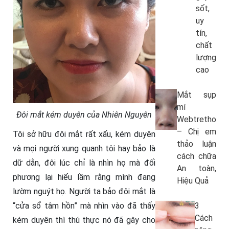
sốt,
uy
tín,
chất
lượng
cao
Mắt sụp
mí
Đôi mắt kém duyên của Nhiên Nguyên
Webtretho
– Chị em
Tôi sở hữu đôi mắt rất xấu, kém duyên
thảo luận
và mọi người xung quanh tôi hay bảo là
cách chữa
dữ dằn, đôi lúc chỉ là nhìn họ mà đối
An toàn,
phương lại hiểu lầm rằng mình đang
Hiệu Quả
lườm nguýt họ. Người ta bảo đôi mắt là
3
“cửa sổ tâm hồn” mà nhìn vào đã thấy
Cách
kém duyên thì thú thực nó đã gây cho