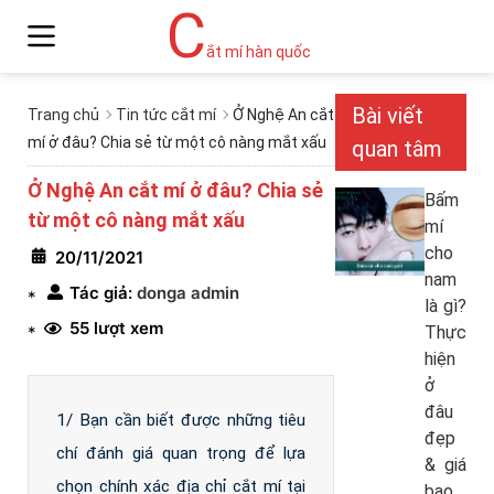
C
ắt mí hàn quốc
Bài viết
Trang chủ
Tin tức cắt mí
Ở Nghệ An cắt
mí ở đâu? Chia sẻ từ một cô nàng mắt xấu
quan tâm
Ở Nghệ An cắt mí ở đâu? Chia sẻ
Bấm
từ một cô nàng mắt xấu
mí
cho
20/11/2021
nam
Tác giả:
donga admin
*
là gì?
55 lượt xem
*
Thực
hiện
ở
đâu
1/ Bạn cần biết được những tiêu
đẹp
chí đánh giá quan trọng để lựa
& giá
chọn chính xác địa chỉ cắt mí tại
bao