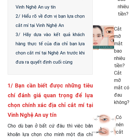
nhiêu
Vinh Nghệ An uy tín
tiền?
2/ Hiểu rõ về đơn vị bạn lựa chọn
cắt mí tại Vinh Nghệ An
Cắt
3/ Hãy dựa vào kết quả khách
mỡ
mắt
hàng thực tế của địa chỉ bạn lựa
bao
chọn cắt mí tại Nghệ An trước khi
nhiêu
đưa ra quyết định cuối cùng
tiền?
Cắt
mỡ
1/ Bạn cần biết được những tiêu
mắt có
chí đánh giá quan trọng để lựa
đau
không?
chọn chính xác địa chỉ cắt mí tại
Vinh Nghệ An uy tín
Có
nên
Cho dù bạn ở bất cứ đâu thì việc băn
cắt
khoăn lựa chọn cho mình một địa chỉ