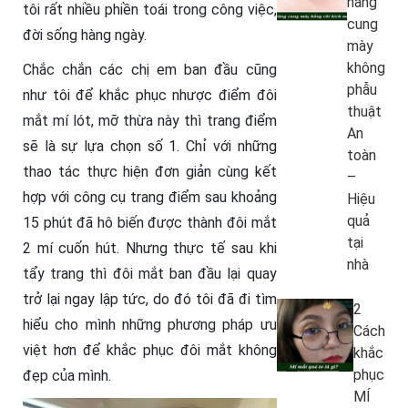
nâng
tôi rất nhiều phiền toái trong công việc,
cung
đời sống hàng ngày.
mày
không
Chắc chắn các chị em ban đầu cũng
phẫu
như tôi để khắc phục nhược điểm đôi
thuật
mắt mí lót, mỡ thừa này thì trang điểm
An
sẽ là sự lựa chọn số 1. Chỉ với những
toàn
thao tác thực hiện đơn giản cùng kết
–
hợp với công cụ trang điểm sau khoảng
Hiệu
quả
15 phút đã hô biến được thành đôi mắt
tại
2 mí cuốn hút. Nhưng thực tế sau khi
nhà
tẩy trang thì đôi mắt ban đầu lại quay
trở lại ngay lập tức, do đó tôi đã đi tìm
2
hiểu cho mình những phương pháp ưu
Cách
việt hơn để khắc phục đôi mắt không
khắc
phục
đẹp của mình.
MÍ