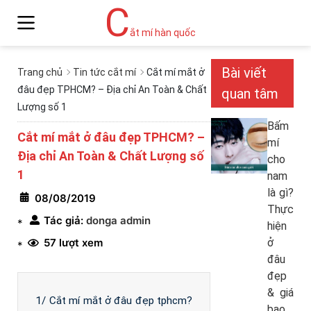
C
ắt mí hàn quốc
Bài viết
Trang chủ
Tin tức cắt mí
Cắt mí mắt ở
đâu đẹp TPHCM? – Địa chỉ An Toàn & Chất
quan tâm
Lượng số 1
Bấm
Cắt mí mắt ở đâu đẹp TPHCM? –
mí
Địa chỉ An Toàn & Chất Lượng số
cho
1
nam
là gì?
08/08/2019
Thực
Tác giả:
donga admin
*
hiện
57 lượt xem
ở
*
đâu
đẹp
& giá
1/ Cắt mí mắt ở đâu đẹp tphcm?
bao