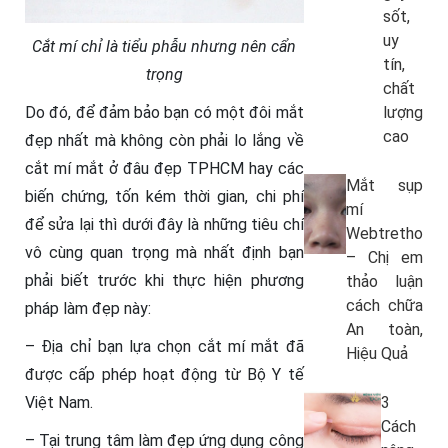
sốt,
uy
Cắt mí chỉ là tiểu phẫu nhưng nên cẩn
tín,
trọng
chất
Do đó, để đảm bảo bạn có một đôi mắt
lượng
cao
đẹp nhất mà không còn phải lo lắng về
cắt mí mắt ở đâu đẹp TPHCM hay các
Mắt sụp
biến chứng, tốn kém thời gian, chi phí
mí
để sửa lại thì dưới đây là những tiêu chí
Webtretho
vô cùng quan trọng mà nhất định bạn
– Chị em
phải biết trước khi thực hiện phương
thảo luận
cách chữa
pháp làm đẹp này:
An toàn,
– Địa chỉ bạn lựa chọn cắt mí mắt đã
Hiệu Quả
được cấp phép hoạt động từ Bộ Y tế
Việt Nam.
3
Cách
– Tại trung tâm làm đẹp ứng dụng công