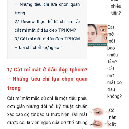
– Những tiêu chí lựa chọn quan
nhiêu
tiền?
trọng
2/ Review thực tế từ chị em về
Cắt
cắt mí mắt ở đâu đẹp TPHCM?
mỡ
3/ Cắt mí mắt ở đâu đẹp TPHCM
mắt
– Địa chỉ chất lượng số 1
bao
nhiêu
tiền?
Cắt
1/ Cắt mí mắt ở đâu đẹp tphcm?
mỡ
– Những tiêu chí lựa chọn quan
mắt có
trọng
đau
không?
Cắt mí mắt mặc dù chỉ là một tiểu phẫu
đơn giản nhưng đòi hỏi kỹ thuật chuẩn
Có
xác cao độ từ bác sĩ thực hiện. Đôi mắt
nên
được coi là viên ngọc của cơ thể chúng
cắt