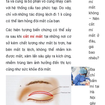
ta và cũng là bộ phận vô cùng nhạy cảm
mí
mắt
với hệ thống cấu tạo phức tạp. Do vậy,
không
chỉ với những tác động lệch đi 1 li cũng
– Nên
có thể làm hỏng đôi mắt của bạn.
cắt
Các hiện tượng biến chứng có thể xảy
mí
mắt ở
ra sau khi
cắt mí mắt
tại những nơi cơ
đâu,
sở kém chất lượng như mắt bị trợn, hai
giá
bên mắt bị lệch, không thể nhắm kín
bao
được mắt, xâm lấn sâu gây ra kích ứng,
nhiêu?
nhiễm trùng làm ảnh hưởng đến thị lực
cũng như sức khỏe đôi mắt.
Địa
chỉ
bấm
mí tại
Hà
Nội
gây