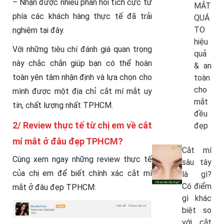
– Nhận được nhiều phản hồi tích cực từ
MẮT
phía các khách hàng thực tế đã trải
QUÁ
TO
nghiệm tại đây.
hiệu
Với những tiêu chí đánh giá quan trọng
quả
này chắc chắn giúp bạn có thể hoàn
& an
toàn yên tâm nhận định và lựa chọn cho
toàn
cho
mình được một địa chỉ cắt mí mắt uy
mắt
tín, chất lượng nhất TPHCM.
đều
2/ Review thực tế từ chị em về cắt
đẹp
mí mắt ở đâu đẹp TPHCM?
Cắt mí
Cùng xem ngay những review thực tế
sâu tây
của chị em để biết chính xác cắt mí
là gì?
Có điểm
mắt ở đâu đẹp TPHCM:
gì khác
biệt so
với cắt