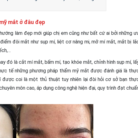
m mỹ mắt ở đâu đẹp
hướng làm đẹp mới giúp chị em cũng như bất cứ ai bởi những ư
điểm đôi mắt như sụp mí, liệt cơ nâng mi, mỡ mí mắt, mắt bị lã
ếch,…
 đó là cắt mí mắt, bấm mí, tạo khóe mắt, chỉnh hình sụp mí, lấ
Thực tế những phương pháp thẩm mỹ mắt được đánh giá là thự
được coi là một thủ thuật tuy nhiên lại đòi hỏi cơ sở bạn thự
t chuyên môn cao, áp dụng công nghệ hiện đại, quy trình đạt chuẩ