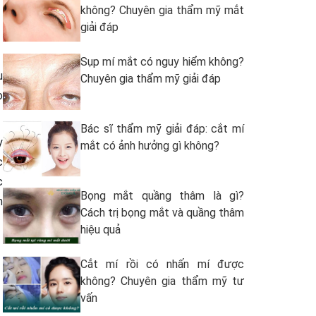
không? Chuyên gia thẩm mỹ mắt
giải đáp
Sụp mí mắt có nguy hiểm không?
u
Chuyên gia thẩm mỹ giải đáp
o
Bác sĩ thẩm mỹ giải đáp: cắt mí
y
mắt có ảnh hưởng gì không?
c
c
Bọng mắt quầng thâm là gì?
n
Cách trị bọng mắt và quầng thâm
hiệu quả
Cắt mí rồi có nhấn mí được
không? Chuyên gia thẩm mỹ tư
vấn