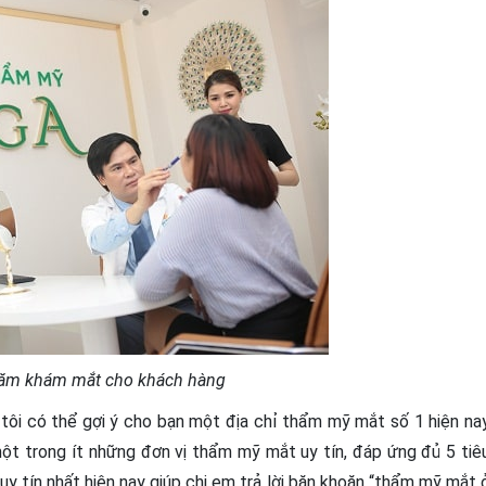
hăm khám mắt cho khách hàng
 tôi có thể gợi ý cho bạn một địa chỉ thẩm mỹ mắt số 1 hiện na
ột trong ít những đơn vị thẩm mỹ mắt uy tín, đáp ứng đủ 5 tiê
 uy tín nhất hiện nay giúp chị em trả lời băn khoăn “thẩm mỹ mắt 