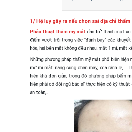
1/ Hệ lụy gây ra nếu chọn sai địa chỉ thẩ
Phẫu thuật thẩm mỹ mắt
dần trở thành một xu 
điểm vượt trội trong việc “đánh bay” các khuyết 
hóa, hai bên mắt không đều nhau, mắt 1 mí, mắt x
Những phương pháp thẩm mỹ mắt phổ biến hiện nay
mỡ mí mắt, nâng cung chân mày, xóa rãnh lệ,… 
hiện khá đơn giản, trong đó phương pháp bấm mí 
hiện phải có đội ngũ bác sĩ thực hiện có kỹ thuậ
an toàn,..