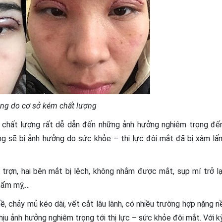
ỏng do cơ sở kém chất lượng
ém chất lượng rất dễ dẫn đến những ảnh hưởng nghiêm trọng đế
g sẽ bị ảnh hưởng do sức khỏe – thị lực đôi mắt đã bị xâm lấn
trợn, hai bên mắt bị lệch, không nhắm được mắt, sụp mí trở lạ
hẩm mỹ,…
, chảy mủ kéo dài, vết cắt lâu lành, có nhiều trường hợp nặng n
hịu ảnh hưởng nghiêm trọng tới thị lực – sức khỏe đôi mắt. Với k