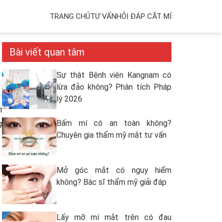
TRANG CHỦ
TƯ VẤN
HỎI ĐÁP CẮT MÍ
Bài viết quan tâm
Sự thật Bệnh viện Kangnam có
lừa đảo không? Phân tích Pháp
lý 2026
i
Bấm mí có an toàn không?
g
Chuyên gia thẩm mỹ mắt tư vấn
Mở góc mắt có nguy hiểm
không? Bác sĩ thẩm mỹ giải đáp
Lấy mỡ mí mắt trên có đau