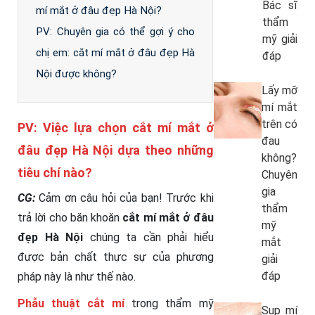
Bác sĩ
mí mắt ở đâu đẹp Hà Nội?
thẩm
PV: Chuyên gia có thể gợi ý cho
mỹ giải
chị em: cắt mí mắt ở đâu đẹp Hà
đáp
Nội được không?
Lấy mỡ
mí mắt
trên có
PV: Việc lựa chọn cắt mí mắt ở
đau
đâu đẹp Hà Nội dựa theo những
không?
tiêu chí nào?
Chuyên
gia
CG:
Cảm ơn câu hỏi của bạn! Trước khi
thẩm
trả lời cho băn khoăn
cắt mí mắt ở đâu
mỹ
đẹp Hà Nội
chúng ta cần phải hiểu
mắt
được bản chất thực sự của phương
giải
đáp
pháp này là như thế nào.
Phẫu thuật cắt mí
trong thẩm mỹ
Sụp mí