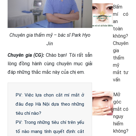
Bấm
mí có
an
toàn
Chuyên gia thẩm mỹ – bác sĩ Park Hyo
không?
Chuyên
Jin
gia
Chuyên gia (CG):
Chào bạn! Tôi rất sẵn
thẩm
lòng đồng hành cùng chuyên mục giải
mỹ
đáp những thắc mắc này của chị em.
mắt tư
vấn
Mở
PV: Việc lựa chọn cắt mí mắt ở
góc
đâu đẹp Hà Nội dựa theo những
mắt có
tiêu chí nào?
nguy
PV: Trong những tiêu chí trên yếu
hiểm
không?
tố nào mang tính quyết định: cắt