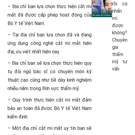
rồi có
– Địa chỉ bạn lựa chọn thực hiện cắt mí
nhấn
mắt đã được cấp phép hoạt động của
mí
Bộ Y tế Việt Nam.
được
không?
– Tại địa chỉ bạn lựa chọn đã và đang
Chuyên
ứng dụng công nghệ cắt mí mắt hiện
gia
đại, ưu việt nhất hiện nay.
thẩm
mỹ tư
– Địa chỉ bạn sẽ lựa chọn thực hiện quy
vấn
tụ đội ngũ bác sĩ có chuyên môn kỹ
thuật cao cũng như bề dày kinh nghiệm
nhiều năm trong lĩnh vực thẩm mỹ.
– Quy trình thực hiện cắt mí mắt đảm
bảo an toàn đã được Bộ Y tế Việt Nam
kiểm định.
– Một địa chỉ cắt mí mắt uy tín bạn sẽ