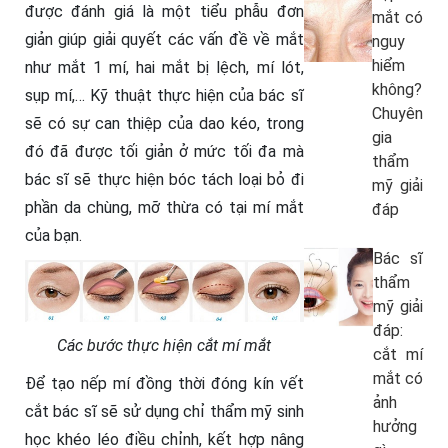
được đánh giá là một tiểu phẫu đơn
mắt có
giản giúp giải quyết các vấn đề về mắt
nguy
hiểm
như mắt 1 mí, hai mắt bị lệch, mí lót,
không?
sụp mí,… Kỹ thuật thực hiện của bác sĩ
Chuyên
sẽ có sự can thiệp của dao kéo, trong
gia
đó đã được tối giản ở mức tối đa mà
thẩm
bác sĩ sẽ thực hiện bóc tách loại bỏ đi
mỹ giải
phần da chùng, mỡ thừa có tại mí mắt
đáp
của bạn.
Bác sĩ
thẩm
mỹ giải
đáp:
Các bước thực hiện cắt mí mắt
cắt mí
mắt có
Để tạo nếp mí đồng thời đóng kín vết
ảnh
cắt bác sĩ sẽ sử dụng chỉ thẩm mỹ sinh
hưởng
học khéo léo điều chỉnh, kết hợp nâng