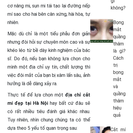
gì
cơ nâng mi, sụn mi tái tạo lại đường nếp
không?
mí sao cho hai bên cân xứng, hài hòa, tự
Bọng
nhiên.
mắt
Mặc dù chỉ là một tiểu phẫu đơn giản
quầng
nhưng đòi hỏi sự chuyên môn cao và sự
thâm
khéo léo từ bề dày kinh nghiệm của bác
là gì?
Cách
sĩ. Do đó, nếu bạn không lựa chọn cho
trị
mình một địa chỉ uy tín, chất lượng thì
bọng
việc đôi mắt của bạn bị xâm lấn sâu, ảnh
mắt
hưởng là dễ dàng xảy ra.
và
quầng
Thực tế để lựa chọn một
địa chỉ cắt
thâm
mí đẹp tại Hà Nội
hay bất cứ đâu sẽ
hiệu
có rất nhiều tiêu đánh giá khác nhau.
quả
Tuy nhiên, nhìn chung chúng ta có thể
dựa theo 5 yếu tố quan trọng sau:
Cắt mí