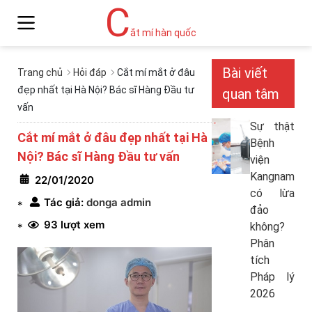
C
ắt mí hàn quốc
Bài viết
Trang chủ
Hỏi đáp
Cắt mí mắt ở đâu
đẹp nhất tại Hà Nội? Bác sĩ Hàng Đầu tư
quan tâm
vấn
Sự thật
Cắt mí mắt ở đâu đẹp nhất tại Hà
Bệnh
Nội? Bác sĩ Hàng Đầu tư vấn
viện
Kangnam
22/01/2020
có lừa
Tác giả:
donga admin
*
đảo
93 lượt xem
không?
*
Phân
tích
Pháp lý
2026