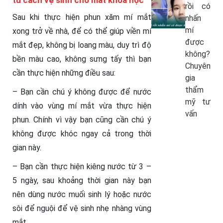
rồi có
Sau khi thực hiện phun xăm mí mắt
nhấn
mí
xong trở về nhà, để có thể giúp viền mí
được
mắt đẹp, không bị loang màu, duy trì độ
không?
bền màu cao, không sưng tấy thì bạn
Chuyên
cần thực hiện những điều sau:
gia
thẩm
– Bạn cần chú ý không được để nước
mỹ tư
dính vào vùng mí mắt vừa thực hiện
vấn
phun. Chính vì vậy bạn cũng cần chú ý
không được khóc ngay cả trong thời
gian này.
– Bạn cần thực hiện kiêng nước từ 3 –
5 ngày, sau khoảng thời gian này bạn
nên dùng nước muối sinh lý hoặc nước
sôi để nguội để vệ sinh nhẹ nhàng vùng
mắt