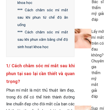
Bác sĩ
khoa học
thẩm
*** Cách chăm sóc mí mắt
mỹ giải
sau khi phun từ chế độ ăn
đáp
uống
Lấy mỡ
*** Cách chăm sóc mí mắt
mí mắt
sau khi phun xăm bằng chế độ
trên có
sinh hoạt khoa học
đau
không?
Chuyên
1/ Cách chăm sóc mí mắt sau khi
gia
thẩm
phun tại sao lại cần thiết và quan
mỹ
trọng?
mắt
Phun mí mắt là một thủ thuật làm đẹp,
giải
đáp
trong đó để có thể hình thành đường
line chuẩn đẹp cho đôi mắt của bạn các
Sụp mí