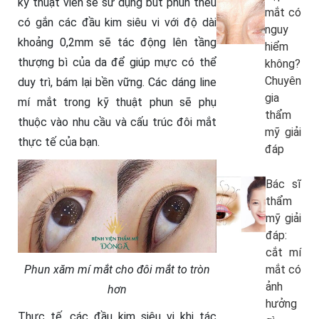
kỹ thuật viên sẽ sử dụng bút phun thêu
mắt có
có gắn các đầu kim siêu vi với độ dài
nguy
khoảng 0,2mm sẽ tác động lên tầng
hiểm
thượng bì của da để giúp mực có thể
không?
Chuyên
duy trì, bám lại bền vững. Các dáng line
gia
mí mắt trong kỹ thuật phun sẽ phụ
thẩm
thuộc vào nhu cầu và cấu trúc đôi mắt
mỹ giải
thực tế của bạn.
đáp
Bác sĩ
thẩm
mỹ giải
đáp:
cắt mí
Phun xăm mí mắt cho đôi mắt to tròn
mắt có
ảnh
hơn
hưởng
Thực tế, các đầu kim siêu vi khi tác