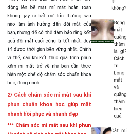
gì
động lên bề mặt mí mắt hoàn toàn
không?
không gay ra bất cứ tổn thương sâu
Bọng
nào làm ảnh hưởng đến đôi mắt của
mắt
bạn, nhưng để có thể đảm bảo rằng kết
quầng
quả đôi mắt cuối cùng là tốt nhất, duy
thâm
trì được thời gian bền vững nhất. Chính
là gì?
vì thế, sau khi kết thúc quá trình phun
Cách
trị
xăm mí mắt trở về nhà bạn cần thực
bọng
hiện một chế độ chăm sóc chuẩn khoa
mắt
học, đúng cách.
và
2/ Cách chăm sóc mí mắt sau khi
quầng
thâm
phun chuẩn khoa học giúp mắt
hiệu
nhanh hồi phục và nhanh đẹp
quả
*** Chăm sóc mí mắt sau khi phun
Cắt mí
từ cách vệ sinh cho mắt khoa học