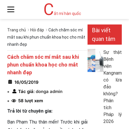
C
ắt mí hàn quốc
Bài viết
Trang chủ
Hỏi đáp
Cách chăm sóc mí
mắt sau khi phun chuẩn khoa học cho mắt
quan tâm
nhanh đẹp
Sự thật
Cách chăm sóc mí mắt sau khi
Bệnh
phun chuẩn khoa học cho mắt
viện
nhanh đẹp
Kangnam
có lừa
16/05/2019
đảo
Tác giả:
donga admin
*
không?
58 lượt xem
Phân
*
tích
Trả lời từ chuyên gia:
Pháp lý
2026
Bạn Phạm Thu thân mến! Trước khi giải