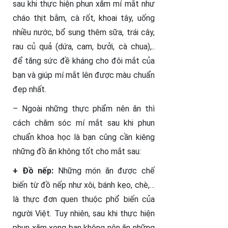
sau khi thực hiện phun xăm mí mắt như
cháo thịt bằm, cà rốt, khoai tây, uống
nhiều nước, bổ sung thêm sữa, trái cây,
rau củ quả (dứa, cam, bưởi, cà chua),..
để tăng sức đề kháng cho đôi mắt của
bạn và giúp mí mắt lên được màu chuẩn
đẹp nhất.
– Ngoài những thực phẩm nên ăn thì
cách chăm sóc mí mắt sau khi phun
chuẩn khoa học là bạn cũng cần kiêng
những đồ ăn không tốt cho mắt sau:
+ Đồ nếp:
Những món ăn được chế
biến từ đồ nếp như xôi, bánh kẹo, chè,…
là thực đơn quen thuộc phổ biến của
người Việt. Tuy nhiên, sau khi thực hiện
phun xăm xong bạn không nên ăn những