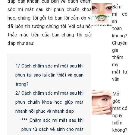
đáp băn khoăn của bạn về cách chăm
Bấm
sóc mí mắt sau khi phun chuẩn khoa
mí có
học, chúng tôi gửi tới bạn lời cảm ơn vì
an
đã luôn tin tưởng chúng tôi. Với câu hỏi
toàn
thắc mắc trên của bạn chúng tôi giải
không?
Chuyên
đáp như sau:
gia
thẩm
mỹ
1/ Cách chăm sóc mí mắt sau khi
mắt tư
phun tại sao lại cần thiết và quan
vấn
trọng?
2/ Cách chăm sóc mí mắt sau khi
Mở
góc
phun chuẩn khoa học giúp mắt
mắt có
nhanh hồi phục và nhanh đẹp
nguy
*** Chăm sóc mí mắt sau khi
hiểm
phun từ cách vệ sinh cho mắt
không?