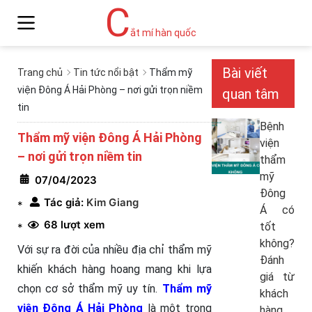
C
ắt mí hàn quốc
Bài viết
Trang chủ
Tin tức nổi bật
Thẩm mỹ
viện Đông Á Hải Phòng – nơi gửi trọn niềm
quan tâm
tin
Bệnh
Thẩm mỹ viện Đông Á Hải Phòng
viện
– nơi gửi trọn niềm tin
thẩm
mỹ
07/04/2023
Đông
Tác giả:
Kim Giang
*
Á có
68 lượt xem
tốt
*
không?
Với sự ra đời của nhiều địa chỉ thẩm mỹ
Đánh
khiến khách hàng hoang mang khi lựa
giá từ
chọn cơ sở thẩm mỹ uy tín.
Thẩm mỹ
khách
viện Đông Á Hải Phòng
là một trong
hàng