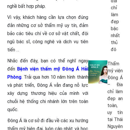
địa
nghề bất hợp pháp.
chỉ
làm
Vì vậy, khách hàng cần lựa chọn đúng
đẹp
đắn những cơ sở thẩm mỹ uy tín, đảm
bậc
bảo các tiêu chí về cơ sở vật chất, đội
nhất
ngũ bác sĩ, công nghệ và dịch vụ tiên
thủ
đô
tiến …
Nhắc đến đây, bạn có thể nghĩ ngay
Thẩm
đến
Bệnh viện thẩm mỹ Đông Á Hải
mỹ viện
Phòng
. Trải qua hơn 10 năm hình thành
Đông Á
– Địa
và phát triển, Đông Á vẫn đang nỗ lực
chỉ làm
xây dựng thương hiệu của mình với
đẹp an
chuỗi hệ thống chi nhánh lớn trên toàn
toàn,
quốc.
uy tín
tại Thái
Đông Á là cơ sở đi đầu về các xu hướng
Nguyên
thẩm mỹ hiện đại, luôn cập nhật và học