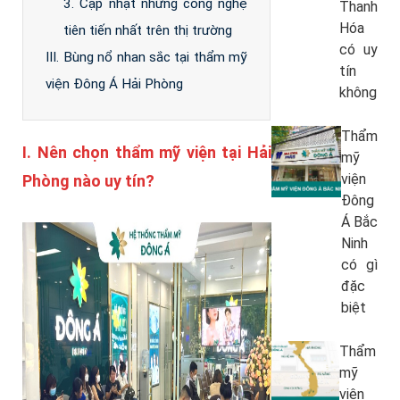
3. Cập nhật những công nghệ
Thanh
Hóa
tiên tiến nhất trên thị trường
có uy
III. Bùng nổ nhan sắc tại thẩm mỹ
tín
viện Đông Á Hải Phòng
không
Thẩm
I.
Nên chọn thẩm mỹ viện tại Hải
mỹ
viện
Phòng nào uy tín?
Đông
Á Bắc
Ninh
có gì
đặc
biệt
Thẩm
mỹ
viện