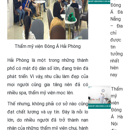
Đông
Á Đà
Nẵng
– Địa
chỉ
được
Thẩm mỹ viện Đông Á Hải Phòng
tin
tưởng
Hải Phòng là một trong những thành
nhất
hiện
phố có mật độ dân số lớn, đang trên đà
nay
phát triển. Vì vậy, nhu cầu làm đẹp của
mọi người cũng gia tăng nên đã có
Thẩm
nhiều spa, thẩm mỹ viện mọc lên.
mỹ
viện
Thế nhưng, không phải cơ sở nào cũng
Đông
đạt chất lượng và uy tín. Đây là nỗi lo
Á Hà
lớn, do nhiều người đã trở thành nạn
Nội
nhân của những thẩm mỹ viện chui, hành