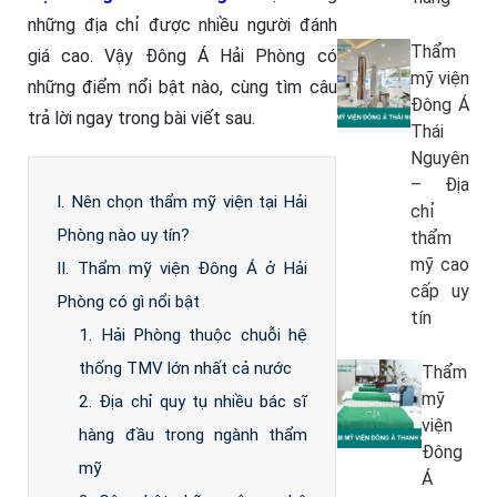
những địa chỉ được nhiều người đánh
Thẩm
giá cao. Vậy Đông Á Hải Phòng có
mỹ viện
những điểm nổi bật nào, cùng tìm câu
Đông Á
trả lời ngay trong bài viết sau.
Thái
Nguyên
– Địa
I. Nên chọn thẩm mỹ viện tại Hải
chỉ
Phòng nào uy tín?
thẩm
mỹ cao
II. Thẩm mỹ viện Đông Á ở Hải
cấp uy
Phòng có gì nổi bật
tín
1. Hải Phòng thuộc chuỗi hệ
thống TMV lớn nhất cả nước
Thẩm
mỹ
2. Địa chỉ quy tụ nhiều bác sĩ
viện
hàng đầu trong ngành thẩm
Đông
mỹ
Á