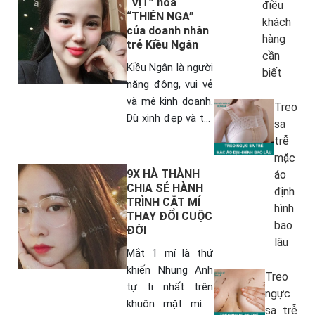
khá nhỏ, để đạt
“VỊT” hóa
điều
“THIÊN NGA”
được…
khách
của doanh nhân
hàng
trẻ Kiều Ngân
cần
Kiều Ngân là người
biết
năng động, vui vẻ
và mê kinh doanh.
Treo
Dù xinh đẹp và trẻ
sa
hơn lứa tuổi 28 rất
trễ
nhiều, nhưng Kiều
mặc
Ngân chia sẻ, có
9X HÀ THÀNH
áo
thời…
CHIA SẺ HÀNH
định
TRÌNH CẮT MÍ
hình
THAY ĐỔI CUỘC
bao
ĐỜI
lâu
Mắt 1 mí là thứ
khiến Nhung Anh
Treo
tự ti nhất trên
ngực
khuôn mặt mình
sa trễ