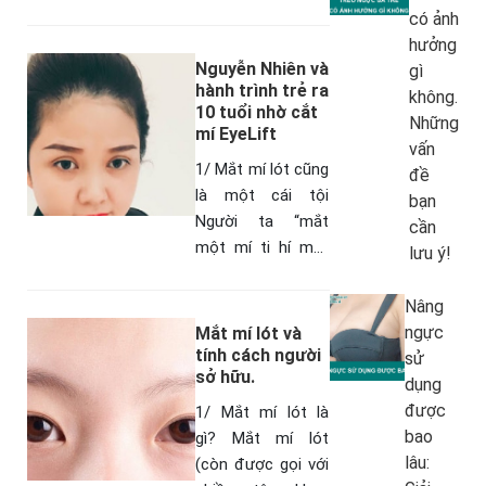
Có lẽ ít ai biết,
có ảnh
Nhung Anh vốn có
hưởng
đôi mắt 1 mí bẩm
Nguyễn Nhiên và
gì
sinh.…
hành trình trẻ ra
không.
10 tuổi nhờ cắt
Những
mí EyeLift
vấn
1/ Mắt mí lót cũng
đề
là một cái tội
bạn
Người ta “mắt
cần
một mí ti hí mắt
lưu ý!
lươn” nhưng với cô
nhân viên chăm
Nâng
sóc khách hàng
ngực
Mắt mí lót và
Nguyễn Hồng
tính cách người
sử
sở hữu.
Nhiên,…
dụng
được
1/ Mắt mí lót là
bao
gì? Mắt mí lót
lâu:
(còn được gọi với