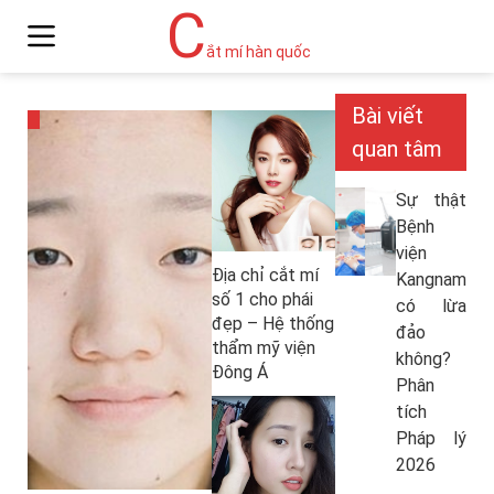
C
ắt mí hàn quốc
Bài viết
quan tâm
Sự thật
Bệnh
viện
Địa chỉ cắt mí
Kangnam
số 1 cho phái
có lừa
đẹp – Hệ thống
đảo
thẩm mỹ viện
không?
Đông Á
Phân
tích
Pháp lý
2026