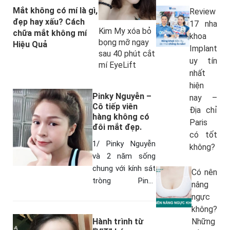
Mắt không có mí là gì,
Review
đẹp hay xấu? Cách
17 nha
Kim My xóa bỏ
chữa mắt không mí
khoa
bọng mỡ ngay
Hiệu Quả
Implant
sau 40 phút cắt
uy tín
mí EyeLift
nhất
hiện
Pinky Nguyễn –
nay –
Cô tiếp viên
Địa chỉ
hàng không có
Paris
đôi mắt đẹp.
có tốt
1/ Pinky Nguyễn
không?
và 2 năm sống
chung với kính sát
Có nên
tròng Pinky
nâng
Nguyễn sở hữu
ngực
đôi mắt 2 mí với
không?
độ mở góc mắt
Hành trình từ
Những