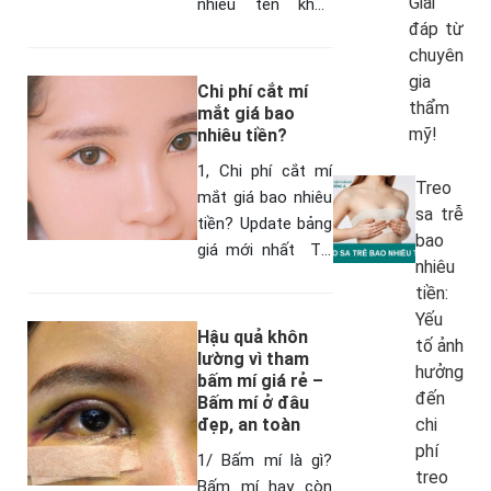
Giải
nhiều tên khác
đáp từ
nhau như mắt mí
chuyên
lận, mắt mí lẩn, mí
gia
mắt bị ẩn) có
Chi phí cắt mí
thẩm
đường…
mắt giá bao
mỹ!
nhiêu tiền?
1, Chi phí cắt mí
Treo
mắt giá bao nhiêu
sa trễ
tiền? Update bảng
bao
giá mới nhất Tại
nhiêu
Bệnh viện Thẩm
tiền:
mỹ Đông Á cắt mí
Yếu
mắt Hàn Quốc giá
Hậu quả khôn
tố ảnh
bao nhiêu…
lường vì tham
hưởng
bấm mí giá rẻ –
đến
Bấm mí ở đâu
đẹp, an toàn
chi
phí
1/ Bấm mí là gì?
treo
Bấm mí hay còn